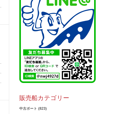
販売船カテゴリー
中古ボート
(823)