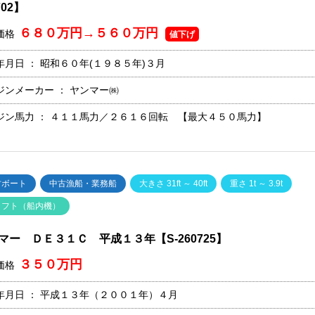
702】
６８０万円→５６０万円
価格
値下げ
年月日 ：
昭和６０年(１９８５年)３月
ジンメーカー ：
ヤンマー㈱
ジン馬力 ：
４１１馬力／２６１６回転 【最大４５０馬力】
古ボート
中古漁船・業務船
大きさ 31ft ～ 40ft
重さ 1t ～ 3.9t
ャフト（船内機）
マー ＤＥ３１Ｃ 平成１３年【S-260725】
３５０万円
価格
年月日 ：
平成１３年（２００１年）４月