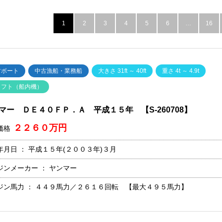
1
2
3
4
5
6
…
16
古ボート
中古漁船・業務船
大きさ 31ft ～ 40ft
重さ 4t ～ 4.9t
ャフト（船内機）
マー ＤＥ４０ＦＰ．Ａ 平成１５年 【S-260708】
２２６０万円
価格
年月日 ：
平成１５年(２００３年)３月
ジンメーカー ：
ヤンマー
ジン馬力 ：
４４９馬力／２６１６回転 【最大４９５馬力】