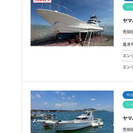
シ
ヤマ
売却
進水
エン
エン
中
シ
ヤマ
売却