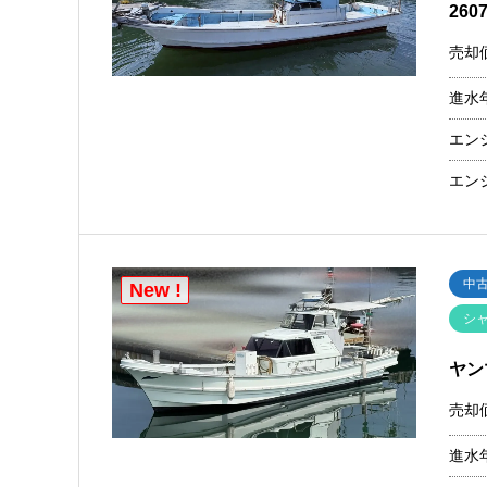
260
売却
進水
エン
エン
中
New !
シ
ヤン
売却
進水