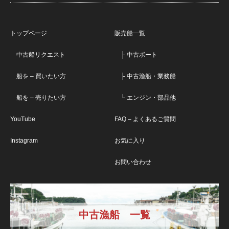
トップページ
販売船一覧
中古船リクエスト
├ 中古ボート
船を – 買いたい方
├ 中古漁船・業務船
船を – 売りたい方
└ エンジン・部品他
YouTube
FAQ – よくあるご質問
Instagram
お気に入り
お問い合わせ
中古漁船 一覧