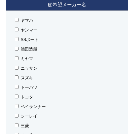
船希望メーカー名
ヤマハ
ヤンマー
SSボート
浦田造船
ミヤマ
ニッサン
スズキ
トーハツ
トヨタ
ベイランナー
シーレイ
三菱