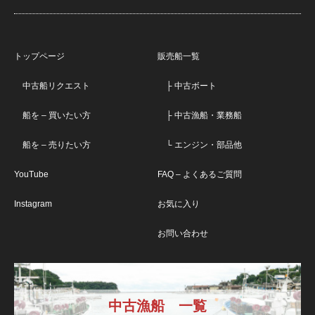
トップページ
販売船一覧
中古船リクエスト
├ 中古ボート
船を – 買いたい方
├ 中古漁船・業務船
船を – 売りたい方
└ エンジン・部品他
YouTube
FAQ – よくあるご質問
Instagram
お気に入り
お問い合わせ
中古漁船 一覧