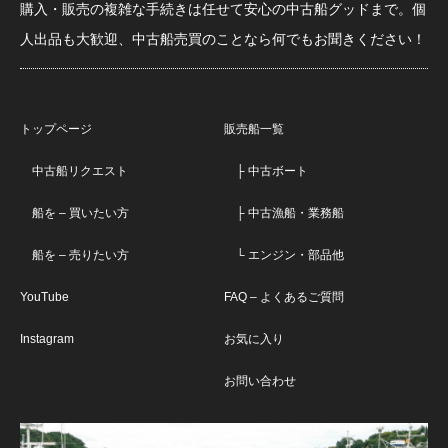
購入・販売の複雑な手続きは任せて安心の中古船グッドまで。個
人出品も大歓迎、中古船売買のことなら何でもお聞きください！
トップページ
販売船一覧
中古船リクエスト
├ 中古ボート
船を – 買いたい方
├ 中古漁船・業務船
船を – 売りたい方
└ エンジン・部品他
YouTube
FAQ – よくあるご質問
Instagram
お気に入り
お問い合わせ