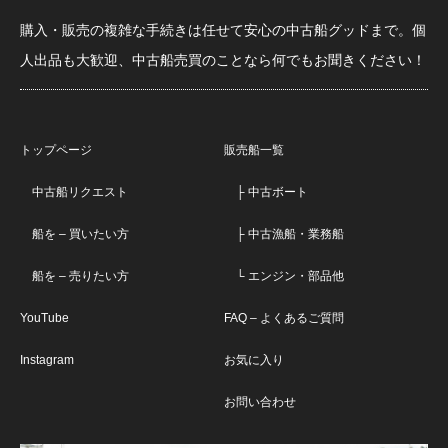
購入・販売の複雑な手続きは任せて安心の中古船グッドまで。個
人出品も大歓迎、中古船売買のことなら何でもお聞きください！
トップページ
販売船一覧
中古船リクエスト
├ 中古ボート
船を – 買いたい方
├ 中古漁船・業務船
船を – 売りたい方
└ エンジン・部品他
YouTube
FAQ – よくあるご質問
Instagram
お気に入り
お問い合わせ