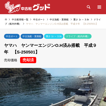
検索
中古船情報一覧
中古ボート
中古漁船・業務船
重さ 1t ～ 3.9t
ドライ
ブ（船内外機）
ヤマハ ヤンマーエンジンO.H済み搭載 平成９年 【S-250501】
中古ボート
中古漁船・業務船
重さ 1t ～ 3.9t
ドライブ（船内外機）
ヤマハ ヤンマーエンジンO.H済み搭載 平成９
年 【S-250501】
売却済
売却価格