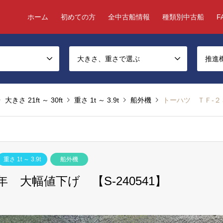
ホーム
初めての方
全中古船情報
種類別中古船
F
大きさ、重さで選ぶ
推進
大きさ 21ft ～ 30ft
重さ 1t ～ 3.9t
船外機
トーハツ ＴＦ-２
重さ 1t ～ 3.9t
船外機
 大幅値下げ 【S-240541】