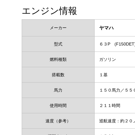
エンジン情報
メーカー
ヤマハ
型式
６３P (F150DET
燃料種類
ガソリン
搭載数
１基
馬力
１５０馬力／５５
使用時間
２１１時間
速度（参考）
巡航速度：約２