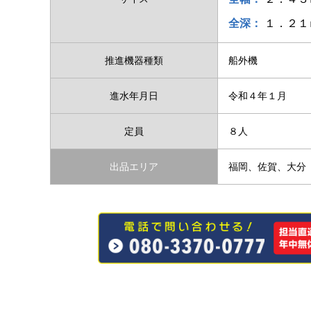
全深：
１．２１
推進機器種類
船外機
進水年月日
令和４年１月
定員
８人
出品エリア
福岡、佐賀、大分