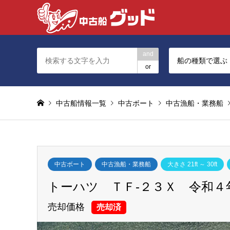
and
船の種類で選ぶ
or
中古船情報一覧
中古ボート
中古漁船・業務船
中古ボート
中古漁船・業務船
大きさ 21ft ～ 30ft
トーハツ ＴＦ-２３Ｘ 令和４年
売却価格
売却済