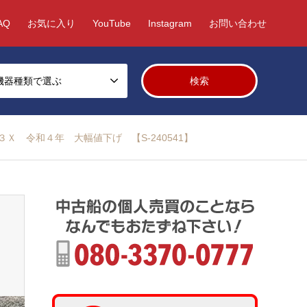
AQ
お気に入り
YouTube
Instagram
お問い合わせ
機器種類で選ぶ
３Ｘ 令和４年 大幅値下げ 【S-240541】