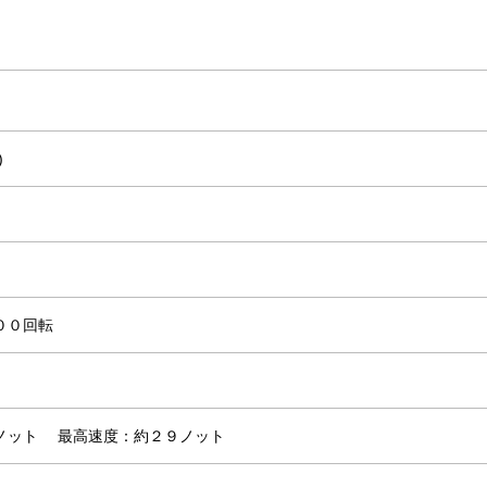
)
００回転
０ノット
最高速度：約２９ノット