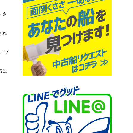
トさ
され
、ブ
様に