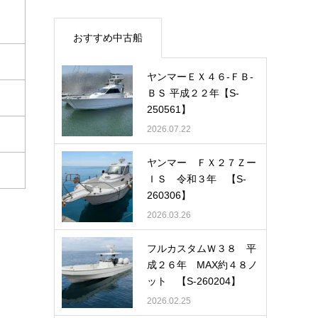
おすすめ中古船
ヤンマーＥＸ４６-ＦＢ-
ＢＳ 平成２２年【S-
250561】
2026.07.22
ヤンマー ＦＸ２７Ｚー
ＩＳ 令和３年 【S-
260306】
2026.03.26
フルカスタムＷ３８ 平
成２６年 MAX約４８ノ
ット 【S-260204】
2026.02.25