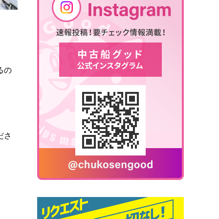
るの
ださ