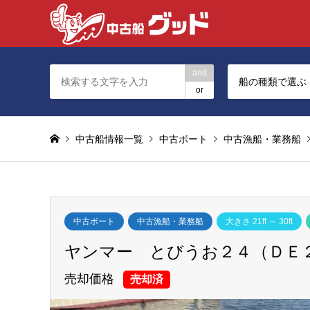
and
船の種類で選ぶ
or
中古船情報一覧
中古ボート
中古漁船・業務船
中古ボート
中古漁船・業務船
大きさ 21ft ～ 30ft
ヤンマー とびうお２４（ＤＥ２４
売却価格
売却済