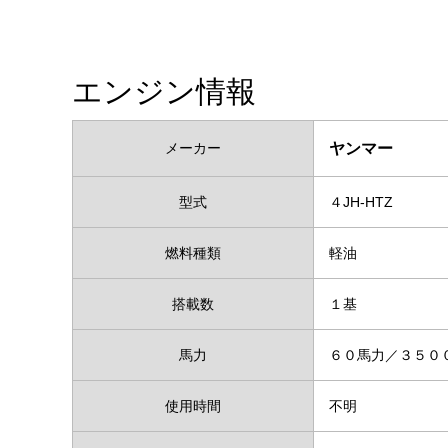
エンジン情報
メーカー
ヤンマー
型式
４JH-HTZ
燃料種類
軽油
搭載数
１基
馬力
６０馬力／３５０
使用時間
不明