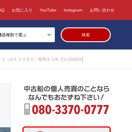
AQ
お気に入り
YouTube
Instagram
お問い合わせ
機器種類で選ぶ
４（ＤＥ２４ＤＺ）昭和６３年【S-250429】