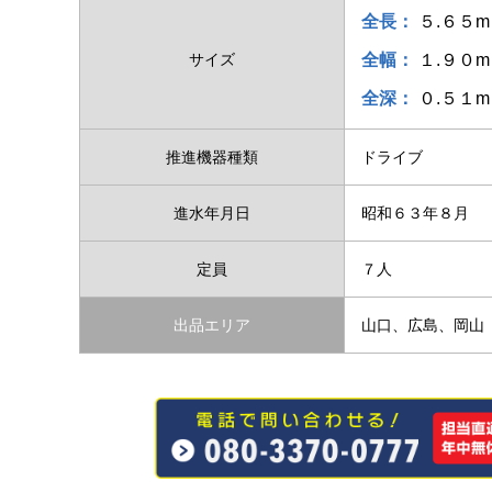
全長：
５.６５m
サイズ
全幅：
１.９０m
全深：
０.５１m
推進機器種類
ドライブ
進水年月日
昭和６３年８月
定員
７人
出品エリア
山口、広島、岡山