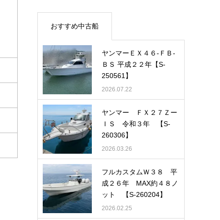
おすすめ中古船
ヤンマーＥＸ４６-ＦＢ-
ＢＳ 平成２２年【S-
250561】
2026.07.22
ヤンマー ＦＸ２７Ｚー
ＩＳ 令和３年 【S-
260306】
2026.03.26
フルカスタムＷ３８ 平
成２６年 MAX約４８ノ
ット 【S-260204】
2026.02.25