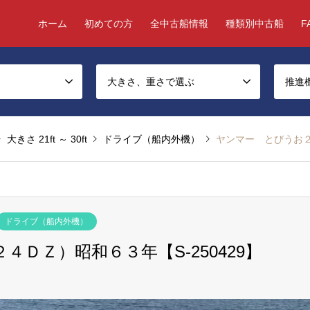
ホーム
初めての方
全中古船情報
種類別中古船
F
大きさ、重さで選ぶ
推進
大きさ 21ft ～ 30ft
ドライブ（船内外機）
ヤンマー とびうお２
ドライブ（船内外機）
ＤＺ）昭和６３年【S-250429】