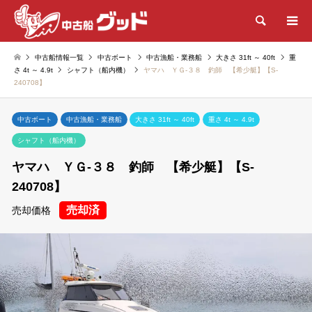
検索
中古船情報一覧
中古ボート
中古漁船・業務船
大きさ 31ft ～ 40ft
重
さ 4t ～ 4.9t
シャフト（船内機）
ヤマハ ＹＧ-３８ 釣師 【希少艇】【S-
240708】
中古ボート
中古漁船・業務船
大きさ 31ft ～ 40ft
重さ 4t ～ 4.9t
シャフト（船内機）
ヤマハ ＹＧ-３８ 釣師 【希少艇】【S-
240708】
売却済
売却価格