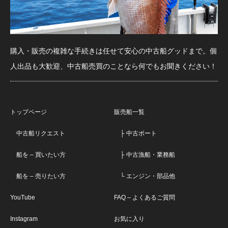
購入・販売の複雑な手続きは任せて安心の中古船グッドまで。個
人出品も大歓迎、中古船売買のことなら何でもお聞きください！
トップページ
販売船一覧
中古船リクエスト
├ 中古ボート
船を – 買いたい方
├ 中古漁船・業務船
船を – 売りたい方
└ エンジン・部品他
YouTube
FAQ – よくあるご質問
Instagram
お気に入り