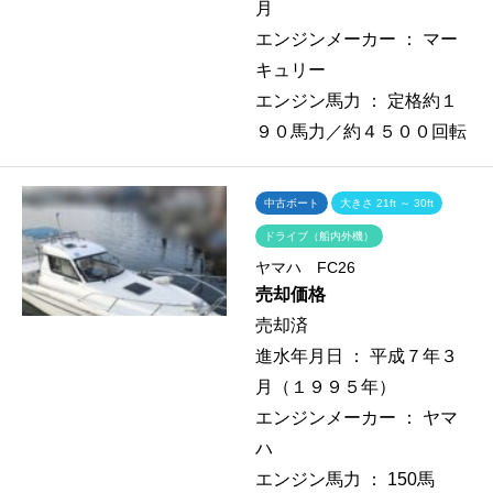
月
エンジンメーカー ：
マー
キュリー
エンジン馬力 ：
定格約１
９０馬力／約４５００回転
中古ボート
大きさ 21ft ～ 30ft
ドライブ（船内外機）
ヤマハ FC26
売却価格
売却済
進水年月日 ：
平成７年３
月（１９９５年）
エンジンメーカー ：
ヤマ
ハ
エンジン馬力 ：
150馬