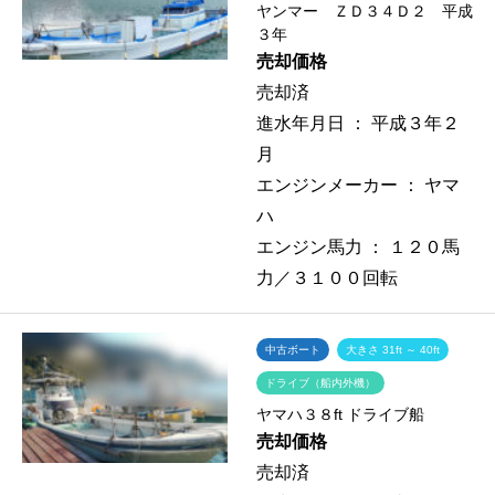
ヤンマー ＺＤ３４Ｄ２ 平成
３年
売却価格
売却済
進水年月日 ：
平成３年２
月
エンジンメーカー ：
ヤマ
ハ
エンジン馬力 ：
１２０馬
力／３１００回転
中古ボート
大きさ 31ft ～ 40ft
ドライブ（船内外機）
ヤマハ３８ft ドライブ船
売却価格
売却済