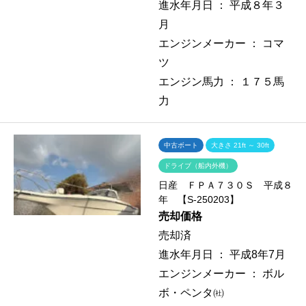
進水年月日 ：
平成８年３
月
エンジンメーカー ：
コマ
ツ
エンジン馬力 ：
１７５馬
力
中古ボート
大きさ 21ft ～ 30ft
ドライブ（船内外機）
日産 ＦＰＡ７３０Ｓ 平成８
年 【S-250203】
売却価格
売却済
進水年月日 ：
平成8年7月
エンジンメーカー ：
ボル
ボ・ペンタ㈳