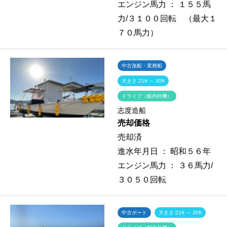
エンジン馬力 ：
１５５馬
力/３１００回転 （最大１
７０馬力）
中古漁船・業務船
大きさ 21ft ～ 30ft
ドライブ（船内外機）
志度造船
売却価格
売却済
進水年月日 ：
昭和５６年
エンジン馬力 ：
３６馬力/
３０５０回転
中古ボート
大きさ 21ft ～ 30ft