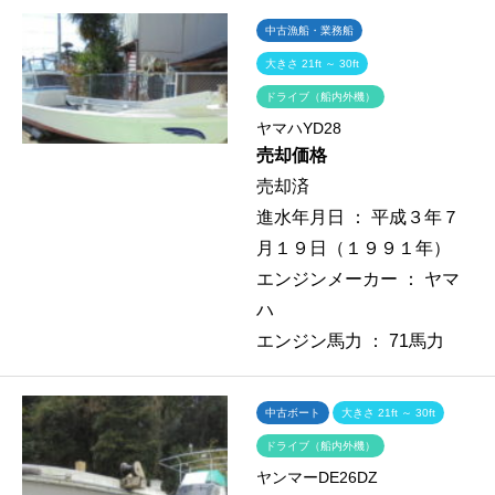
中古漁船・業務船
大きさ 21ft ～ 30ft
ドライブ（船内外機）
ヤマハYD28
売却価格
売却済
進水年月日 ：
平成３年７
月１９日（１９９１年）
エンジンメーカー ：
ヤマ
ハ
エンジン馬力 ：
71馬力
中古ボート
大きさ 21ft ～ 30ft
ドライブ（船内外機）
ヤンマーDE26DZ