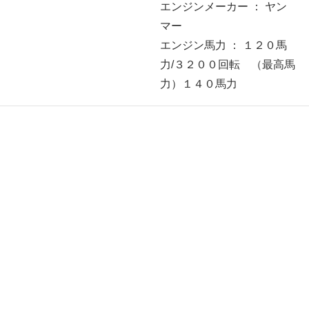
エンジンメーカー ：
ヤン
マー
エンジン馬力 ：
１２０馬
力/３２００回転 （最高馬
力）１４０馬力
中古ボート
大きさ 21ft ～ 30ft
ドライブ（船内外機）
ヤンマー ＥＸ２６Ｚ 平成３
年 【S-250202】
売却価格
売却済
進水年月日 ：
平成３年１
０月
エンジンメーカー ：
ヤン
マーディーゼル