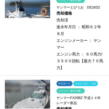
ドライブ（船内外機）
ヤンマーとびうお DE26DZ
売却価格
売却済
進水年月日 ：
昭和６２年
８月
エンジンメーカー ：
ヤン
マー
エンジン馬力 ：
６０馬力/
３５００回転【最大７０馬
力】
中古ボート
大きさ 21ft ～ 30ft
ドライブ（船内外機）
ヤンマーFX29BZ 平成１４年
レーダー新品
売却価格