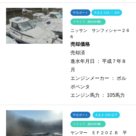
中古ボート
大きさ 21ft ～ 30ft
ドライブ（船内外機）
ニッサン サンフィシャー２６
ft
売却価格
売却済
進水年月日 ：
平成７年８
月
エンジンメーカー ：
ボル
ボペンタ
エンジン馬力 ：
105馬力
中古ボート
大きさ 20ft 以下
ドライブ（船内外機）
ヤンマー ＥＦ２０Ｚ.Ｂ 平