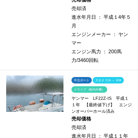
売却済
進水年月日 ：
平成１4年５
月
エンジンメーカー ：
ヤン
マー
エンジン馬力 ：
200馬
力/3460回転
中古ボート
大きさ 21ft ～ 30ft
ドライブ（船内外機）
ヤンマー LF22Z-IS 平成１
１年 【最終値下げ】 エンジ
ンオーバーホール済み
売却価格
売却済
進水年月日 ：
平成１１年