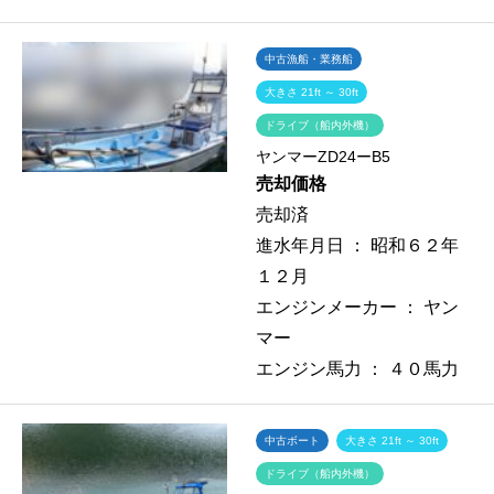
中古漁船・業務船
大きさ 21ft ～ 30ft
ドライブ（船内外機）
ヤンマーZD24ーB5
売却価格
売却済
進水年月日 ：
昭和６２年
１２月
エンジンメーカー ：
ヤン
マー
エンジン馬力 ：
４０馬力
中古ボート
大きさ 21ft ～ 30ft
ドライブ（船内外機）