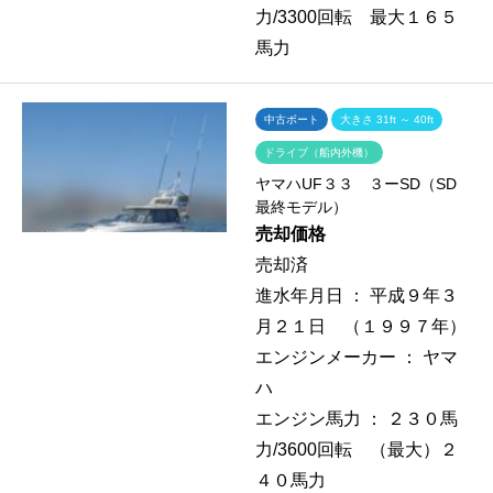
力/3300回転 最大１６５
馬力
中古ボート
大きさ 31ft ～ 40ft
ドライブ（船内外機）
ヤマハUF３３ ３ーSD（SD
最終モデル）
売却価格
売却済
進水年月日 ：
平成９年３
月２１日 （１９９７年）
エンジンメーカー ：
ヤマ
ハ
エンジン馬力 ：
２３０馬
力/3600回転 （最大）２
４０馬力