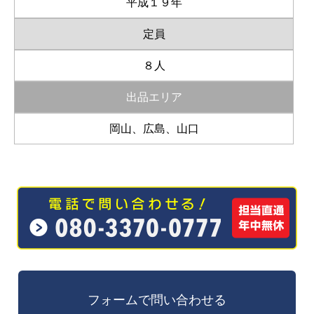
平成１９年
定員
８人
出品エリア
岡山、広島、山口