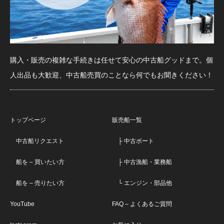
購入・販売の複雑な手続きは任せて安心の中古船グッドまで。個
人出品も大歓迎、中古船売買のことなら何でもお聞きください！
トップページ
販売船一覧
中古船リクエスト
├ 中古ボート
船を – 買いたい方
├ 中古漁船・業務船
船を – 売りたい方
└ エンジン・部品他
YouTube
FAQ – よくあるご質問