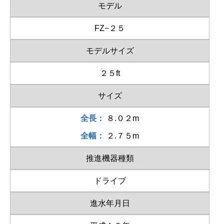
モデル
FZ−２５
モデルサイズ
２５ft
サイズ
全長：
８.０２m
全幅：
２.７５m
推進機器種類
ドライブ
進水年月日