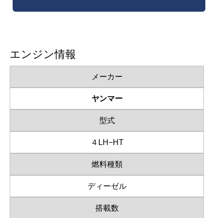
エンジン情報
メーカー
ヤンマー
型式
４LH−HT
燃料種類
ディーゼル
搭載数