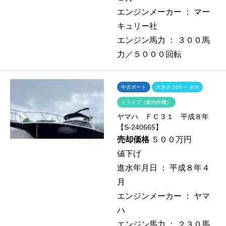
エンジンメーカー ：
マー
キュリー社
エンジン馬力 ：
３００馬
力／５０００回転
中古ボート
大きさ 31ft ～ 40ft
ドライブ（船内外機）
ヤマハ ＦＣ３１ 平成８年
【S-240665】
売却価格
５００万円
値下げ
進水年月日 ：
平成８年４
月
エンジンメーカー ：
ヤマ
ハ
エンジン馬力 ：
２３０馬