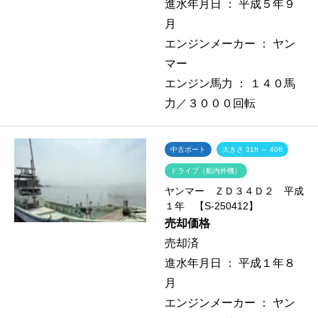
進水年月日 ：
平成５年９
月
エンジンメーカー ：
ヤン
マー
エンジン馬力 ：
１４０馬
力／３０００回転
中古ボート
大きさ 31ft ～ 40ft
ドライブ（船内外機）
ヤンマー ＺＤ３４Ｄ２ 平成
１年 【S-250412】
売却価格
売却済
進水年月日 ：
平成１年８
月
エンジンメーカー ：
ヤン