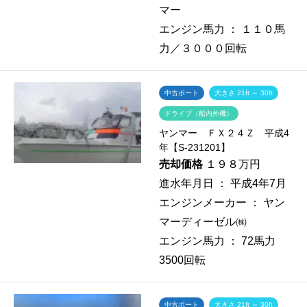
マー
エンジン馬力 ：
１１０馬
力／３０００回転
中古ボート
大きさ 21ft ～ 30ft
ドライブ（船内外機）
ヤンマー ＦＸ２４Ｚ 平成4
年【S-231201】
売却価格
１９８万円
進水年月日 ：
平成4年7月
エンジンメーカー ：
ヤン
マーディーゼル㈱
エンジン馬力 ：
72馬力
3500回転
中古ボート
大きさ 21ft ～ 30ft