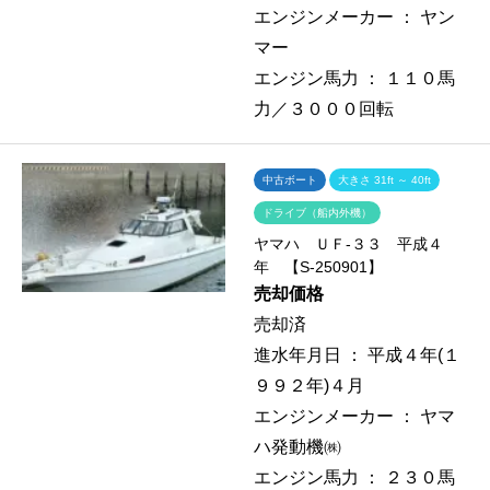
エンジンメーカー ：
ヤン
マー
エンジン馬力 ：
１１０馬
力／３０００回転
中古ボート
大きさ 31ft ～ 40ft
ドライブ（船内外機）
ヤマハ ＵＦ-３３ 平成４
年 【S-250901】
売却価格
売却済
進水年月日 ：
平成４年(１
９９２年)４月
エンジンメーカー ：
ヤマ
ハ発動機㈱
エンジン馬力 ：
２３０馬