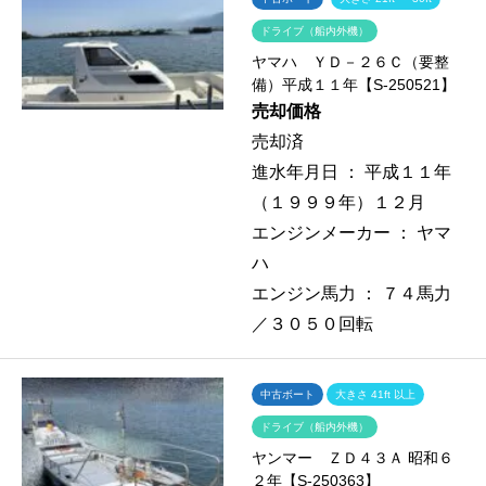
ドライブ（船内外機）
ヤマハ ＹＤ－２６Ｃ（要整
備）平成１１年【S-250521】
売却価格
売却済
進水年月日 ：
平成１１年
（１９９９年）１２月
エンジンメーカー ：
ヤマ
ハ
エンジン馬力 ：
７４馬力
／３０５０回転
中古ボート
大きさ 41ft 以上
ドライブ（船内外機）
ヤンマー ＺＤ４３Ａ 昭和６
２年【S-250363】