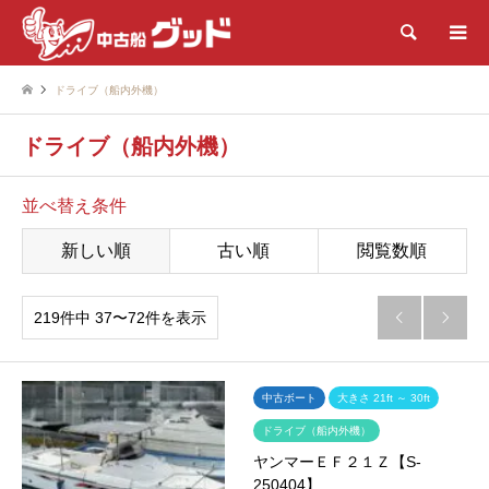
検索
ドライブ（船内外機）
ドライブ（船内外機）
並べ替え条件
新しい順
古い順
閲覧数順
219件中 37〜72件を表示


中古ボート
大きさ 21ft ～ 30ft
ドライブ（船内外機）
ヤンマーＥＦ２１Ｚ【S-
250404】