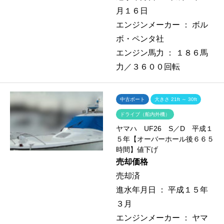
月１６日
エンジンメーカー ：
ボル
ボ・ペンタ社
エンジン馬力 ：
１８６馬
力／３６００回転
中古ボート
大きさ 21ft ～ 30ft
ドライブ（船内外機）
ヤマハ UF26 S／D 平成１
５年【オーバーホール後６６５
時間】値下げ
売却価格
売却済
進水年月日 ：
平成１５年
３月
エンジンメーカー ：
ヤマ