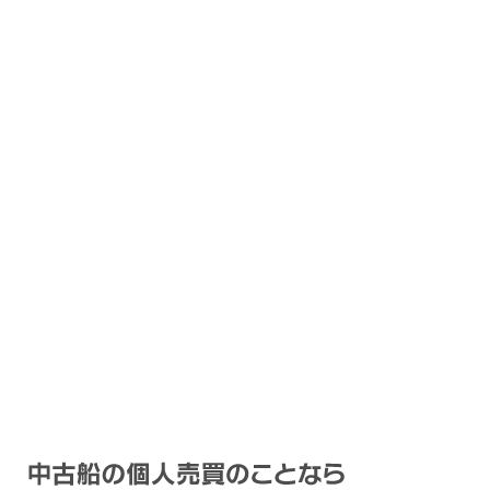
売却済
進水年月日 ：
昭和６１年
７月
エンジンメーカー ：
ヤン
マー
エンジン馬力 ：
７２馬力
【最大９０馬力】／３００
０回転
219件中 109〜144件を表示

