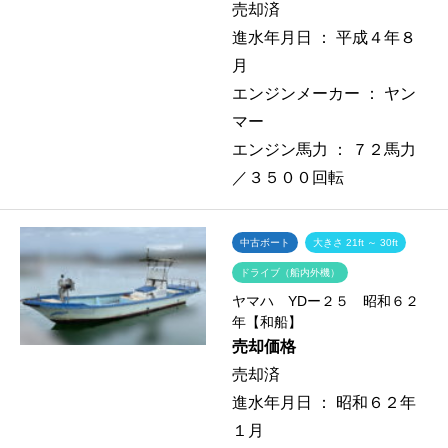
売却済
進水年月日 ：
平成４年８
月
エンジンメーカー ：
ヤン
マー
エンジン馬力 ：
７２馬力
／３５００回転
中古ボート
大きさ 21ft ～ 30ft
ドライブ（船内外機）
ヤマハ YDー２５ 昭和６２
年【和船】
売却価格
売却済
進水年月日 ：
昭和６２年
１月