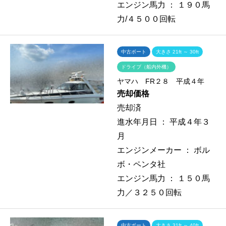
エンジン馬力 ：
１９０馬
力/４５００回転
中古ボート
大きさ 21ft ～ 30ft
ドライブ（船内外機）
ヤマハ FR２８ 平成４年
売却価格
売却済
進水年月日 ：
平成４年３
月
エンジンメーカー ：
ボル
ボ・ペンタ社
エンジン馬力 ：
１５０馬
力／３２５０回転
中古ボート
大きさ 31ft ～ 40ft