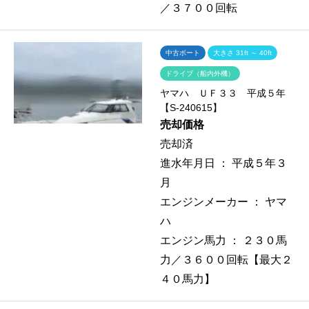
／３７００回転
中古ボート
大きさ 31ft ～ 40ft
ドライブ（船内外機）
ヤマハ ＵＦ３３ 平成５年
【S-240615】
売却価格
売却済
進水年月日 ：
平成５年３
月
エンジンメーカー ：
ヤマ
ハ
エンジン馬力 ：
２３０馬
力／３６００回転【最大２
４０馬力】