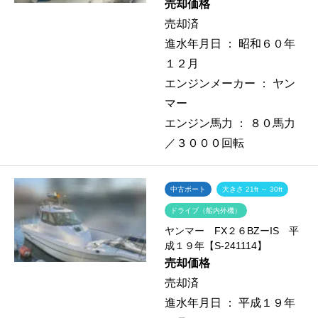
売却価格
売却済
進水年月日 ：
昭和６０年
１２月
エンジンメーカー ：
ヤン
マー
エンジン馬力 ：
８０馬力
／３０００回転
中古ボート
大きさ 21ft ～ 30ft
ドライブ（船内外機）
ヤンマー FX２６BZーIS 平
成１９年【S-241114】
売却価格
売却済
進水年月日 ：
平成１９年