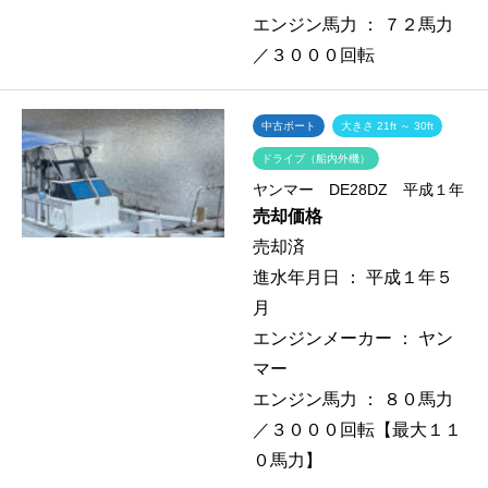
エンジン馬力 ：
７２馬力
／３０００回転
中古ボート
大きさ 21ft ～ 30ft
ドライブ（船内外機）
ヤンマー DE28DZ 平成１年
売却価格
売却済
進水年月日 ：
平成１年５
月
エンジンメーカー ：
ヤン
マー
エンジン馬力 ：
８０馬力
／３０００回転【最大１１
０馬力】