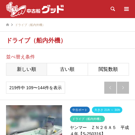
検索
ドライブ（船内外機）
ドライブ（船内外機）
並べ替え条件
新しい順
古い順
閲覧数順
219件中 109〜144件を表示


中古ボート
大きさ 21ft ～ 30ft
ドライブ（船内外機）
ヤンマー ＺＮ２６Ａ５ 平成
４年【S-250316】