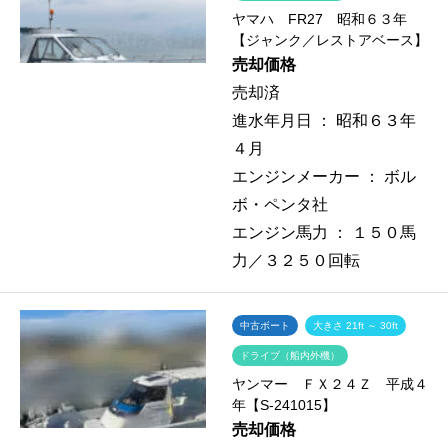
ヤマハ FR27 昭和６３年
【ジャンク／レストアベース】
売却価格
売却済
進水年月日 ：
昭和６３年
４月
エンジンメーカー ：
ボル
ボ・ペンタ社
エンジン馬力 ：
１５０馬
力／３２５０回転
中古ボート
大きさ 21ft ～ 30ft
ドライブ（船内外機）
ヤンマー ＦＸ２４Ｚ 平成４
年【S-241015】
売却価格