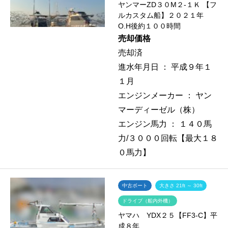
ヤンマーZD３０M２-１Ｋ 【フ
ルカスタム船】２０２１年
O.H後約１００時間
売却価格
売却済
進水年月日 ：
平成９年１
１月
エンジンメーカー ：
ヤン
マーディーゼル（株）
エンジン馬力 ：
１４０馬
力/３０００回転【最大１８
０馬力】
中古ボート
大きさ 21ft ～ 30ft
ドライブ（船内外機）
ヤマハ YDX２５【FF3-C】平
成８年