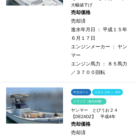
大幅値下げ
売却価格
売却済
進水年月日 ：
平成１５年
６月１７日
エンジンメーカー ：
ヤン
マー
エンジン馬力 ：
８５馬力
／３７００回転
中古ボート
大きさ 21ft ～ 30ft
ドライブ（船内外機）
ヤンマー とびうお２４
【DE24DZ】 平成4年
売却価格
売却済