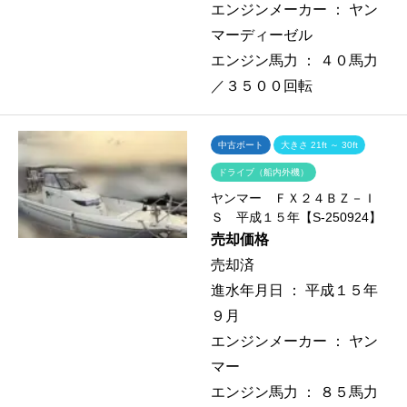
エンジンメーカー ：
ヤン
マーディーゼル
エンジン馬力 ：
４０馬力
／３５００回転
中古ボート
大きさ 21ft ～ 30ft
ドライブ（船内外機）
ヤンマー ＦＸ２４ＢＺ－Ｉ
Ｓ 平成１５年【S-250924】
売却価格
売却済
進水年月日 ：
平成１５年
９月
エンジンメーカー ：
ヤン
マー
エンジン馬力 ：
８５馬力