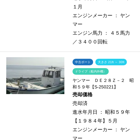
１月
エンジンメーカー ：
ヤン
マー
エンジン馬力 ：
４５馬力
／３４００回転
中古ボート
大きさ 21ft ～ 30ft
ドライブ（船内外機）
ヤンマー ＤＥ２８Ｚ－２ 昭
和５９年【S-250221】
売却価格
売却済
進水年月日 ：
昭和５９年
【１９８４年】５月
エンジンメーカー ：
ヤン
マー