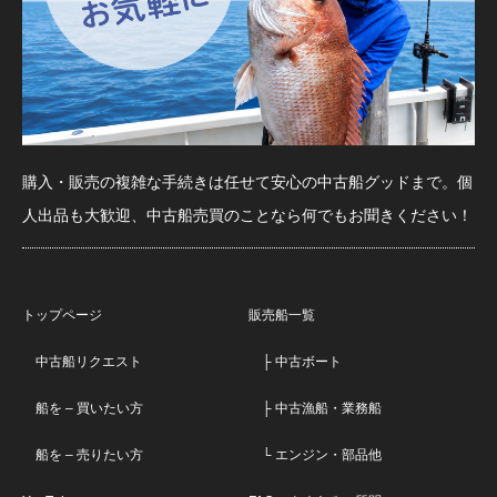
購入・販売の複雑な手続きは任せて安心の中古船グッドまで。個
人出品も大歓迎、中古船売買のことなら何でもお聞きください！
トップページ
販売船一覧
中古船リクエスト
├ 中古ボート
船を – 買いたい方
├ 中古漁船・業務船
船を – 売りたい方
└ エンジン・部品他