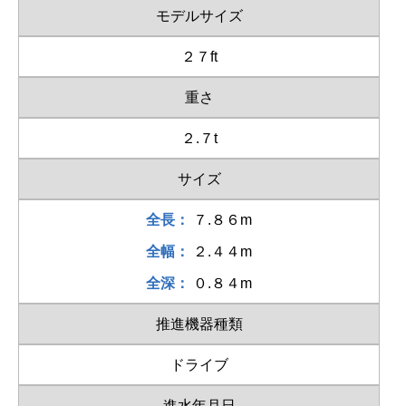
モデルサイズ
２７ft
重さ
２.７t
サイズ
全長：
７.８６m
全幅：
２.４４m
全深：
０.８４m
推進機器種類
ドライブ
進水年月日