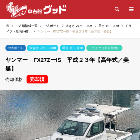
検索
中古船情報一覧
中古ボート
大きさ 21ft ～ 30ft
重さ 1t ～ 3.9t
ドラ
イブ（船内外機）
ヤンマー FX27ZーIS 平成２３年【高年式／美艇】
中古ボート
大きさ 21ft ～ 30ft
重さ 1t ～ 3.9t
ドライブ（船内外機）
ヤンマー FX27ZーIS 平成２３年【高年式／美
艇】
売却済
売却価格