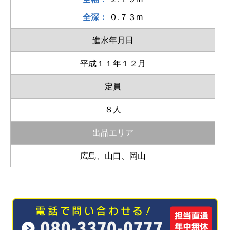
全深：
０.７３m
進水年月日
平成１１年１２月
定員
８人
出品エリア
広島、山口、岡山