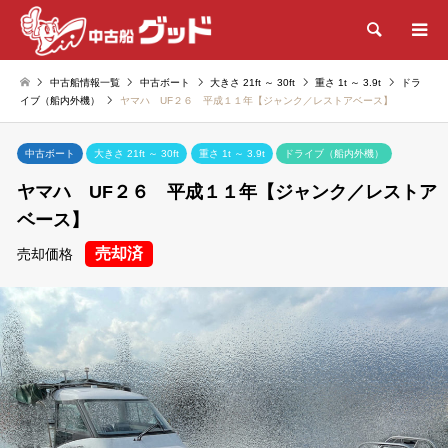
検索
中古船情報一覧
中古ボート
大きさ 21ft ～ 30ft
重さ 1t ～ 3.9t
ドラ
イブ（船内外機）
ヤマハ UF２６ 平成１１年【ジャンク／レストアベース】
中古ボート
大きさ 21ft ～ 30ft
重さ 1t ～ 3.9t
ドライブ（船内外機）
ヤマハ UF２６ 平成１１年【ジャンク／レストア
ベース】
売却済
売却価格