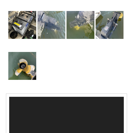
動
画
プ
レ
ー
ヤ