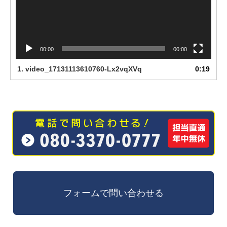
00:00
00:00
1.
video_17131113610760-Lx2vqXVq
0:19