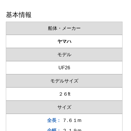
基本情報
船体・メーカー
ヤマハ
モデル
UF26
モデルサイズ
２６ft
サイズ
全長：
７.６１m
全幅：
２.１９m