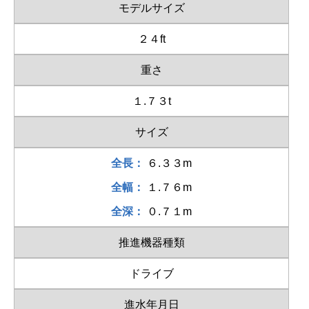
モデルサイズ
２４ft
重さ
１.７３t
サイズ
全長：
６.３３m
全幅：
１.７６m
全深：
０.７１m
推進機器種類
ドライブ
進水年月日