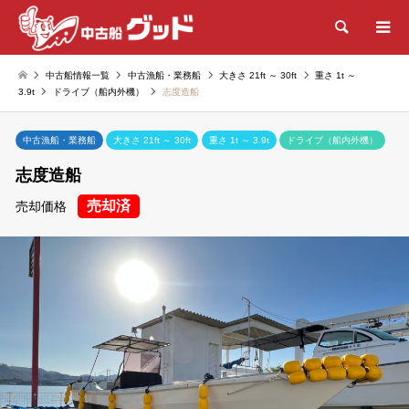
検索
中古船情報一覧
中古漁船・業務船
大きさ 21ft ～ 30ft
重さ 1t ～
3.9t
ドライブ（船内外機）
志度造船
中古漁船・業務船
大きさ 21ft ～ 30ft
重さ 1t ～ 3.9t
ドライブ（船内外機）
志度造船
売却済
売却価格