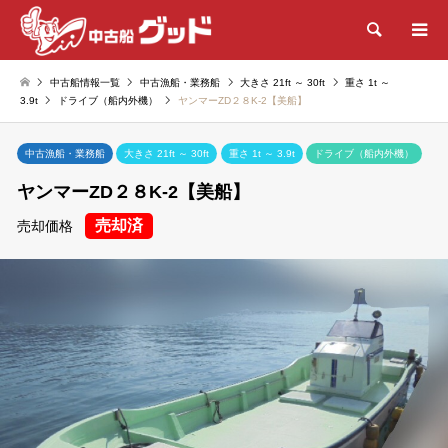
検索
中古船情報一覧
中古漁船・業務船
大きさ 21ft ～ 30ft
重さ 1t ～
3.9t
ドライブ（船内外機）
ヤンマーZD２８K-2【美船】
中古漁船・業務船
大きさ 21ft ～ 30ft
重さ 1t ～ 3.9t
ドライブ（船内外機）
ヤンマーZD２８K-2【美船】
売却済
売却価格