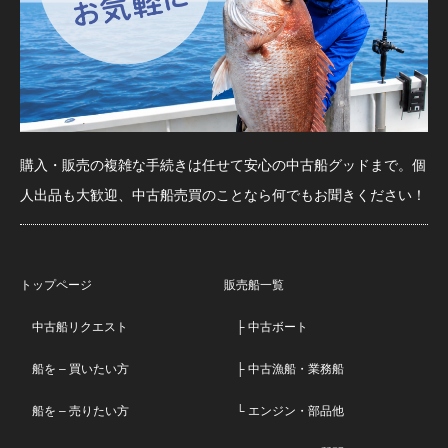
購入・販売の複雑な手続きは任せて安心の中古船グッドまで。個
人出品も大歓迎、中古船売買のことなら何でもお聞きください！
トップページ
販売船一覧
中古船リクエスト
├ 中古ボート
船を – 買いたい方
├ 中古漁船・業務船
船を – 売りたい方
└ エンジン・部品他