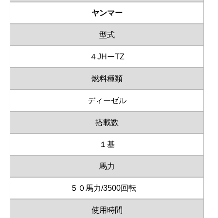
ヤンマー
型式
４JHーTZ
燃料種類
ディーゼル
搭載数
１基
馬力
５０馬力/3500回転
使用時間