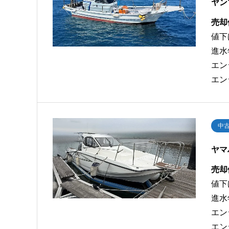
ヤン
売却
値下
進水
エン
エン
中
ヤマ
売却
値下
進水
エン
エン