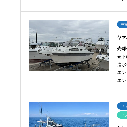
中
ヤマ
売却
値下
進水
エン
エン
中
ド