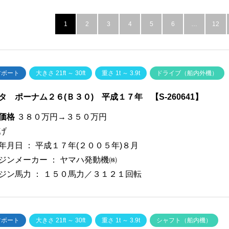
1
2
3
4
5
6
…
12
古ボート
大きさ 21ft ～ 30ft
重さ 1t ～ 3.9t
ドライブ（船内外機）
タ ポーナム２６(Ｂ３０) 平成１７年 【S-260641】
価格
３８０万円→３５０万円
げ
年月日 ：
平成１７年(２００５年)８月
ジンメーカー ：
ヤマハ発動機㈱
ジン馬力 ：
１５０馬力／３１２１回転
古ボート
大きさ 21ft ～ 30ft
重さ 1t ～ 3.9t
シャフト（船内機）