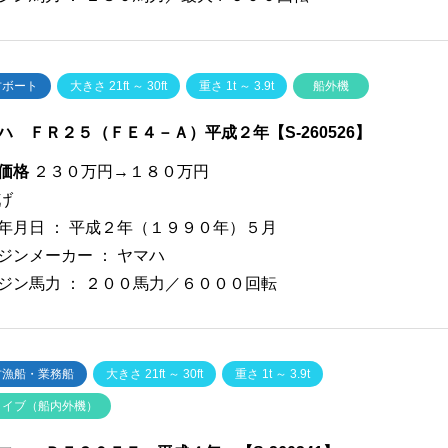
古ボート
大きさ 21ft ～ 30ft
重さ 1t ～ 3.9t
船外機
ハ ＦＲ２５（ＦＥ４－Ａ）平成２年【S-260526】
価格
２３０万円→１８０万円
げ
年月日 ：
平成２年（１９９０年）５月
ジンメーカー ：
ヤマハ
ジン馬力 ：
２００馬力／６０００回転
古漁船・業務船
大きさ 21ft ～ 30ft
重さ 1t ～ 3.9t
ライブ（船内外機）