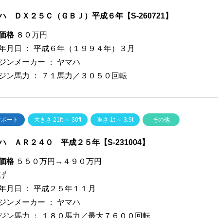
ハ ＤＸ２５Ｃ（ＧＢＪ）平成６年【S-260721】
価格
８０万円
年月日 ：
平成６年（１９９４年）３月
ジンメーカー ：
ヤマハ
ジン馬力 ：
７１馬力／３０５０回転
古ボート
大きさ 21ft ～ 30ft
重さ 1t ～ 3.9t
その他
ハ ＡＲ２４０ 平成２５年【S-231004】
価格
５５０万円→４９０万円
げ
年月日 ：
平成２５年１１月
ジンメーカー ：
ヤマハ
ジン馬力 ：
１８０馬力／最大７６００回転