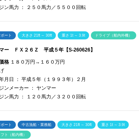
ジン馬力 ：
２５０馬力／５５００回転
古ボート
大きさ 21ft ～ 30ft
重さ 1t ～ 3.9t
ドライブ（船内外機）
マー ＦＸ２６Ｚ 平成５年【S-260626】
価格
１８０万円→１６０万円
げ
年月日 ：
平成５年（１９９３年）２月
ジンメーカー ：
ヤンマー
ジン馬力 ：
１２０馬力／３２００回転
古ボート
中古漁船・業務船
大きさ 21ft ～ 30ft
重さ 1t ～ 3.9t
ャフト（船内機）