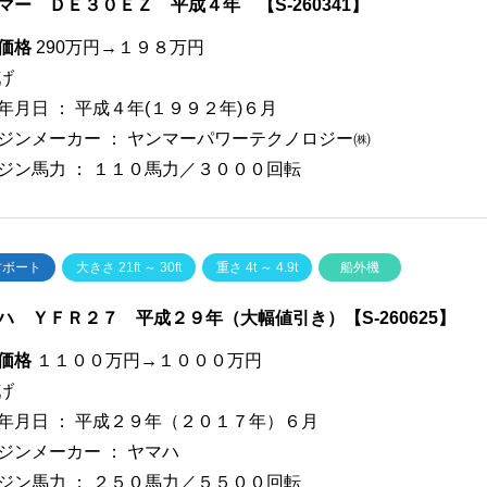
マー ＤＥ３０ＥＺ 平成４年 【S-260341】
価格
290万円→１９８万円
げ
年月日 ：
平成４年(１９９２年)６月
ジンメーカー ：
ヤンマーパワーテクノロジー㈱
ジン馬力 ：
１１０馬力／３０００回転
古ボート
大きさ 21ft ～ 30ft
重さ 4t ～ 4.9t
船外機
ハ ＹＦＲ２７ 平成２９年（大幅値引き）【S-260625】
価格
１１００万円→１０００万円
げ
年月日 ：
平成２９年（２０１７年）６月
ジンメーカー ：
ヤマハ
ジン馬力 ：
２５０馬力／５５００回転