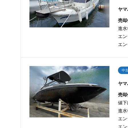
ヤマ
売却
進水
エン
エン
中
ヤマ
売却
値下
進水
エン
エン