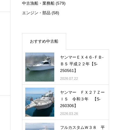
中古漁船・業務船
(579)
エンジン・部品
(58)
おすすめ中古船
ヤンマーＥＸ４６-ＦＢ-
ＢＳ 平成２２年【S-
250561】
2026.07.22
ヤンマー ＦＸ２７Ｚー
ＩＳ 令和３年 【S-
260306】
2026.03.26
フルカスタムＷ３８ 平