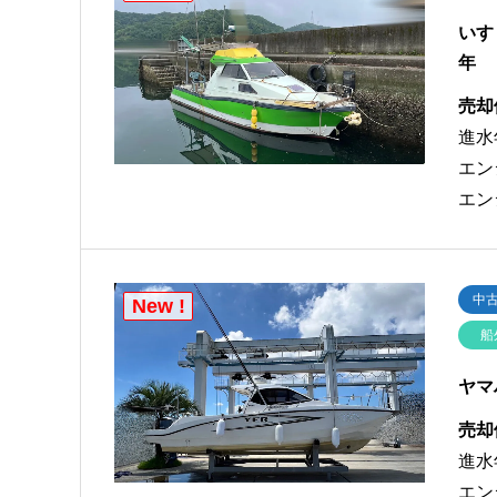
いす
年 【
売却
進水
エン
エン
中
New !
船
ヤマ
売却
進水
エン