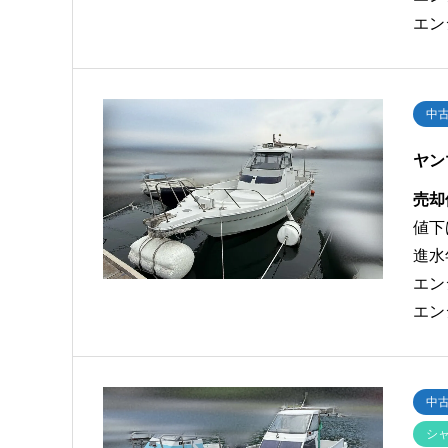
エン
中
ヤン
売却
値下
進水
エン
エン
中
シ