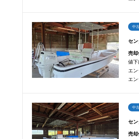
中
セン
売却
値下
エン
エン
中
セン
売却