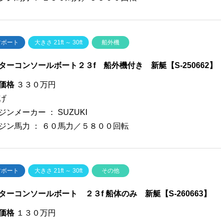
古ボート
大きさ 21ft ～ 30ft
船外機
ターコンソールボート２３f 船外機付き 新艇【S-250662】
価格
３３０万円
げ
ジンメーカー ：
SUZUKI
ジン馬力 ：
６０馬力／５８００回転
古ボート
大きさ 21ft ～ 30ft
その他
ターコンソールボート ２３f 船体のみ 新艇【S-260663】
価格
１３０万円