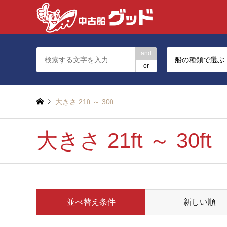
and
船の種類で選ぶ
or
大きさ 21ft ～ 30ft
大きさ 21ft ～ 30ft
並べ替え条件
新しい順