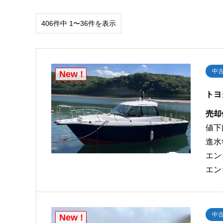
406件中 1〜36件を表示
中
New !
トヨ
売却
値下
進水
エン
エン
中
New !