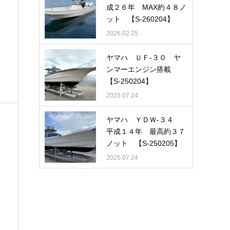
成２６年 MAX約４８ノ
ット 【S-260204】
2026.02.25
ヤマハ ＵＦ-３０ ヤ
ンマーエンジン搭載
【S-250204】
2025.07.24
ヤマハ ＹＤＷ-３４
平成１４年 最高約３７
ノット 【S-250205】
2025.07.24