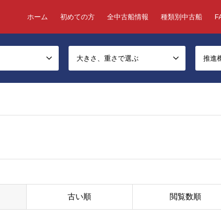
ホーム
初めての方
全中古船情報
種類別中古船
F
大きさ、重さで選ぶ
推進
古い順
閲覧数順