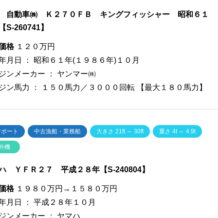
ゞ自動車㈱ Ｋ２７０ＦＢ キングフィッシャー 昭和６１
S-260741】
価格
１２０万円
年月日 ：
昭和６１年(１９８６年)１０月
ジンメーカー ：
ヤンマー㈱
ジン馬力 ：
１５０馬力／３０００回転 【最大１８０馬力】
古ボート
中古漁船・業務船
大きさ 21ft ～ 30ft
重さ 4t ～ 4.9t
外機
ハ ＹＦＲ２７ 平成２８年【S-240804】
価格
１９８０万円→１５８０万円
年月日 ：
平成２８年１０月
ジンメーカー ：
ヤマハ