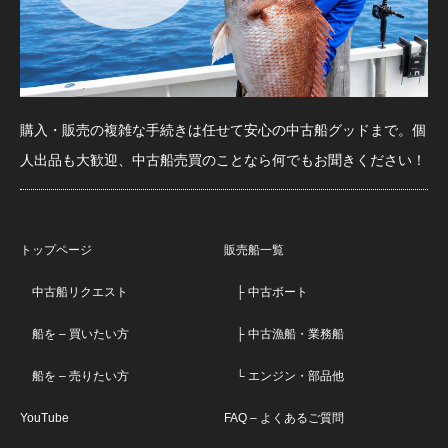
購入・販売の複雑な手続きは任せて安心の中古船グッドまで。個
人出品も大歓迎、中古船売買のことなら何でもお聞きください！
トップページ
販売船一覧
中古船リクエスト
├ 中古ボート
船を – 買いたい方
├ 中古漁船・業務船
船を – 売りたい方
└ エンジン・部品他
YouTube
FAQ – よくあるご質問