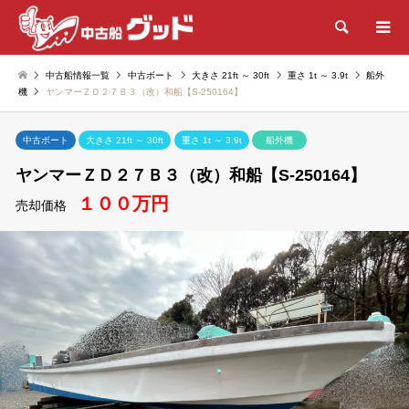
検索
中古船情報一覧
中古ボート
大きさ 21ft ～ 30ft
重さ 1t ～ 3.9t
船外
機
ヤンマーＺＤ２７Ｂ３（改）和船【S-250164】
中古ボート
大きさ 21ft ～ 30ft
重さ 1t ～ 3.9t
船外機
ヤンマーＺＤ２７Ｂ３（改）和船【S-250164】
１００万円
売却価格