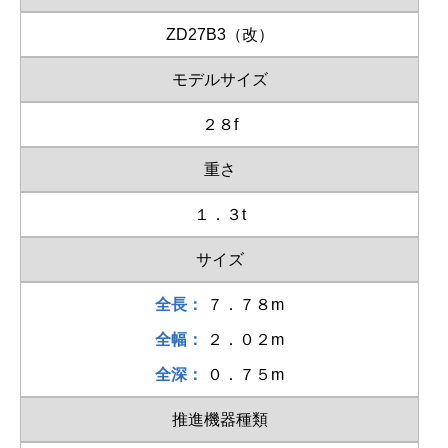
ZD27B3（改）
モデルサイズ
２８f
重さ
１．３t
サイズ
全長：
７．７８m
全幅：
２．０２m
全深：
０．７５m
推進機器種類