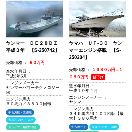
ヤンマー ＤＥ２８ＤＺ
ヤマハ ＵＦ-３０ ヤン
平成３年 【S-250742】
マーエンジン搭載 【S-
250204】
売却価格 ：
８０万円
売却価格 ：
１３８０万円→１
進水年月日 ：
平成3年5月
２８０万円
値下げ
エンジンメーカー ：
進水年月日 ：
ヤンマーパワーテクノロジー
平成１０年４月
㈱
エンジンメーカー ：
エンジン馬力 ：
ヤンマー
６０馬力／３５００回転
エンジン馬力 ：
中古漁船・業務船
３４５馬力/３１０１回転【最
大】３８０馬力
大きさ 21ft ～ 30ft
中古ボート
大きさ 21ft ～ 30ft
ドライブ（船内外機）