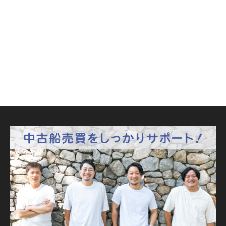
ヤマハ
エンジン馬力 ：
エンジン馬力 ：
１１５馬力
５０馬力／５５００回転
中古ボート
大きさ 21ft ～ 30ft
中古ボート
船外機
船外機

