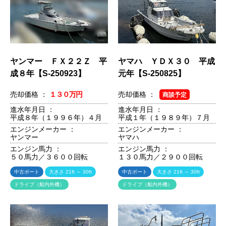
ヤンマー ＦＸ２２Ｚ 平
ヤマハ ＹＤＸ３０ 平成
成８年【S-250923】
元年【S-250825】
売却価格 ：
１３０万円
売却価格 ：
商談予定
進水年月日 ：
進水年月日 ：
平成８年（１９９６年）４月
平成１年（１９８９年）７月
エンジンメーカー ：
エンジンメーカー ：
ヤンマー
ヤマハ
エンジン馬力 ：
エンジン馬力 ：
５０馬力／３６００回転
１３０馬力／２９００回転
中古ボート
大きさ 21ft ～ 30ft
中古ボート
大きさ 21ft ～ 30ft
ドライブ（船内外機）
ドライブ（船内外機）