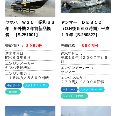
ヤマハ Ｗ２５ 昭和６３
ヤンマー ＤＥ３１Ｄ
年 船外機２年前新品換
（O.H後５６０時間）平成
装 【S-251001】
１９年【S-250827】
売却価格 ：
３９８万円
売却価格 ：
８５０万円
進水年月日 ：
進水年月日 ：
昭和６３年６月
平成１９年（２００７年）６
月
エンジンメーカー ：
ヤマハ発動機㈱
エンジンメーカー ：
ヤンマー
エンジン馬力 ：
１１５馬力／５８００回転
エンジン馬力 ：
２７０馬力／３０００回転
中古ボート
大きさ 21ft ～ 30ft
中古ボート
大きさ 31ft ～ 40ft
船外機
シャフト（船内機）