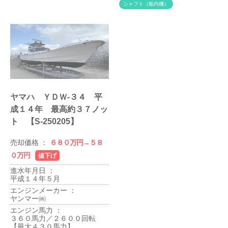
シャフト（船内機）
ヤマハ ＹＤＷ-３４ 平
太田宇吉造船所 昭和５９
成１４年 最高約３７ノッ
年 平成３０年エンジン載
ト 【S-250205】
せ替え 【S-250701】
売却価格 ：
６８０万円→５８
売却価格 ：
５８０万円
０万円
値下げ
進水年月日 ：
昭和５９年２月２０日
進水年月日 ：
エンジンメーカー ：
平成１４年５月
三菱重工エンジン＆ターボチ
エンジンメーカー ：
ャージャ㈱
ヤンマー㈱
エンジン馬力 ：
エンジン馬力 ：
７５８．７馬力／１９００回
３６０馬力／２６００回転
転
【最大４３０馬力】