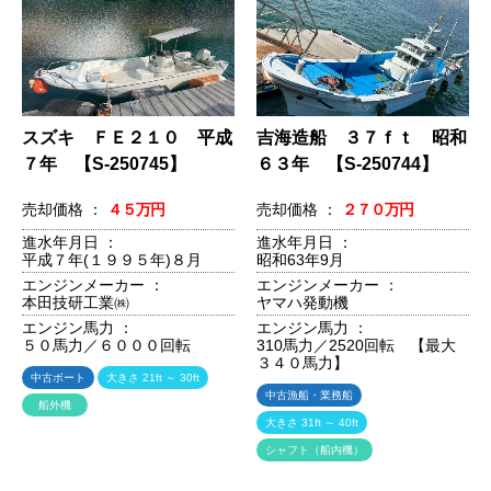
スズキ ＦＥ２１０ 平成
吉海造船 ３７ｆｔ 昭和
７年 【S-250745】
６３年 【S-250744】
売却価格 ：
４５万円
売却価格 ：
２７０万円
進水年月日 ：
進水年月日 ：
平成７年(１９９５年)８月
昭和63年9月
エンジンメーカー ：
エンジンメーカー ：
本田技研工業㈱
ヤマハ発動機
エンジン馬力 ：
エンジン馬力 ：
５０馬力／６０００回転
310馬力／2520回転 【最大
３４０馬力】
中古ボート
大きさ 21ft ～ 30ft
中古漁船・業務船
船外機
大きさ 31ft ～ 40ft
シャフト（船内機）