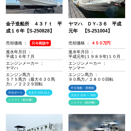
金子造船所 ４３ｆｔ 平
ヤマハ ＤＹ-３６ 平成
成１６年【S-250828】
元年 【S-251004】
売却価格 ：
売却価格 ：
４５０万円
只今商談中
進水年月日 ：
進水年月日 ：
平成１６年７月
平成元年(１９８９年)１０月
エンジンメーカー ：
エンジンメーカー ：
ヤマハ
ヤンマー
エンジン馬力 ：
エンジン馬力 ：
５７５馬力（最大６３０馬
９０馬力／２８００回転
力）／２２２９回転
中古漁船・業務船
中古ボート
大きさ 41ft 以上
大きさ 31ft ～ 40ft
シャフト（船内機）
シャフト（船内機）