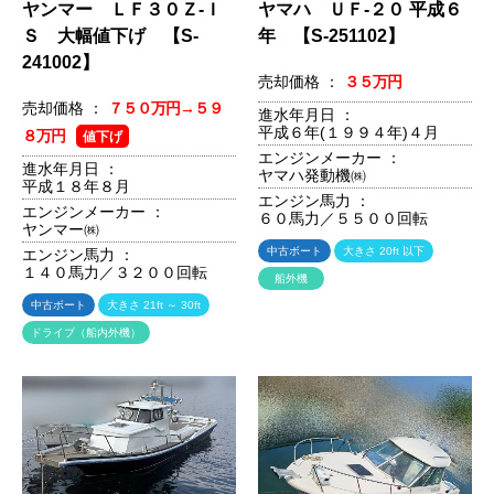
ヤンマー ＬＦ３０Ｚ-Ｉ
ヤマハ ＵＦ-２０ 平成６
Ｓ 大幅値下げ 【S-
年 【S-251102】
241002】
売却価格 ：
３５万円
売却価格 ：
７５０万円→５９
進水年月日 ：
平成６年(１９９４年)４月
８万円
値下げ
エンジンメーカー ：
進水年月日 ：
ヤマハ発動機㈱
平成１８年８月
エンジン馬力 ：
エンジンメーカー ：
６０馬力／５５００回転
ヤンマー㈱
中古ボート
大きさ 20ft 以下
エンジン馬力 ：
１４０馬力／３２００回転
船外機
中古ボート
大きさ 21ft ～ 30ft
ドライブ（船内外機）