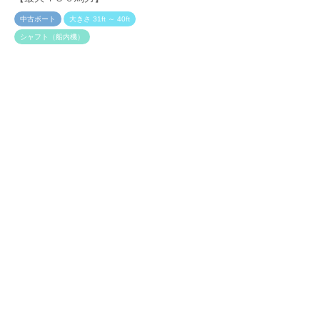
中古漁船・業務船
中古ボート
大きさ 31ft ～ 40ft
重さ 10t ～ 19.9t
シャフト（船内機）
シャフト（船内機）
ヤマハ ＦＣ－３１ 平成
ヤンマー ＤＥ２６ＧＺ
７年【S-250721】
（とびうお２６）平成１０
年【S-250625】
売却価格 ：
４００万円
売却価格 ：
１５０万円
進水年月日 ：
平成７年（１９９５年）６月
進水年月日 ：
エンジンメーカー ：
平成１０年【1998年】１０月
ヤマハ
エンジンメーカー ：
エンジン馬力 ：
ヤンマー
３００馬力（１５０馬力×２）