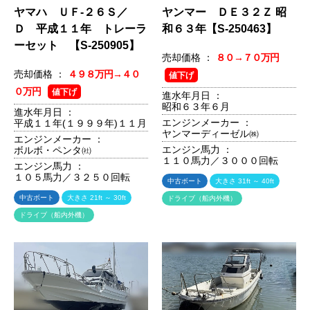
ヤマハ ＵＦ-２６Ｓ／
ヤンマー ＤＥ３２Ｚ 昭
Ｄ 平成１１年 トレーラ
和６３年【S-250463】
ーセット 【S-250905】
売却価格 ：
８０→７０万円
売却価格 ：
４９８万円→４０
値下げ
０万円
値下げ
進水年月日 ：
昭和６３年６月
進水年月日 ：
エンジンメーカー ：
平成１１年(１９９９年)１１月
ヤンマーディーゼル㈱
エンジンメーカー ：
エンジン馬力 ：
ボルボ・ペンタ㈳
１１０馬力／３０００回転
エンジン馬力 ：
１０５馬力／３２５０回転
中古ボート
大きさ 31ft ～ 40ft
中古ボート
大きさ 21ft ～ 30ft
ドライブ（船内外機）
ドライブ（船内外機）