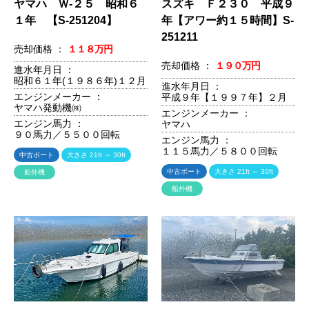
ヤマハ Ｗ-２５ 昭和６
スズキ Ｆ２３０ 平成９
１年 【S-251204】
年【アワー約１５時間】S-
251211
売却価格 ：
１１８万円
売却価格 ：
１９０万円
進水年月日 ：
昭和６１年(１９８６年)１２月
進水年月日 ：
エンジンメーカー ：
平成９年【１９９７年】２月
ヤマハ発動機㈱
エンジンメーカー ：
エンジン馬力 ：
ヤマハ
９０馬力／５５００回転
エンジン馬力 ：
１１５馬力／５８００回転
中古ボート
大きさ 21ft ～ 30ft
中古ボート
大きさ 21ft ～ 30ft
船外機
船外機