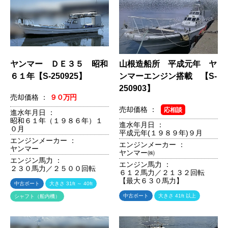
ヤンマー ＤＥ３５ 昭和
山根造船所 平成元年 ヤ
６１年【S-250925】
ンマーエンジン搭載 【S-
250903】
売却価格 ：
９０万円
売却価格 ：
応相談
進水年月日 ：
昭和６１年（１９８６年）１
進水年月日 ：
０月
平成元年(１９８９年)９月
エンジンメーカー ：
エンジンメーカー ：
ヤンマー
ヤンマー㈱
エンジン馬力 ：
エンジン馬力 ：
２３０馬力／２５００回転
６１２馬力／２１３２回転
【最大６３０馬力】
中古ボート
大きさ 31ft ～ 40ft
中古ボート
大きさ 41ft 以上
シャフト（船内機）