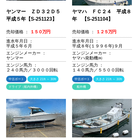
ヤンマー ＺＤ３２Ｄ５
ヤマハ ＦＣ２４ 平成８
平成５年【S-251123】
年 【S-251104】
売却価格 ：
１５０万円
売却価格 ：
１２５万円
進水年月日 ：
進水年月日 ：
平成５年６月
平成８年(１９９６年)９月
エンジンメーカー ：
エンジンメーカー ：
ヤンマー
ヤマハ発動機㈱
エンジン馬力 ：
エンジン馬力 ：
２４０馬力／３０００回転
１４０馬力／５５００回転
中古ボート
大きさ 21ft ～ 30ft
中古ボート
大きさ 21ft ～ 30ft
ドライブ（船内外機）
船外機