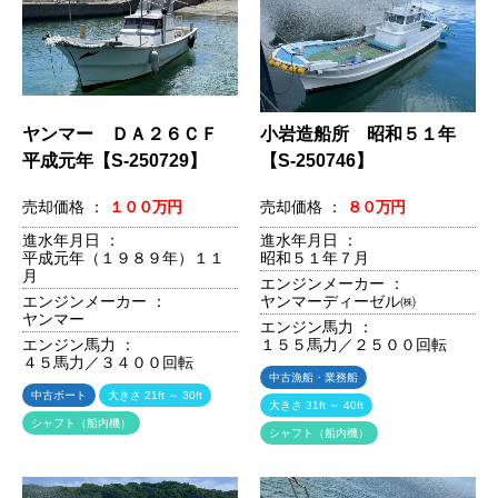
ヤンマー ＤＡ２６ＣＦ
小岩造船所 昭和５１年
平成元年【S-250729】
【S-250746】
売却価格 ：
１００万円
売却価格 ：
８０万円
進水年月日 ：
進水年月日 ：
平成元年（１９８９年）１１
昭和５１年７月
月
エンジンメーカー ：
エンジンメーカー ：
ヤンマーディーゼル㈱
ヤンマー
エンジン馬力 ：
エンジン馬力 ：
１５５馬力／２５００回転
４５馬力／３４００回転
中古漁船・業務船
中古ボート
大きさ 21ft ～ 30ft
大きさ 31ft ～ 40ft
シャフト（船内機）
シャフト（船内機）