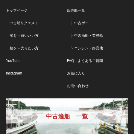
トップページ
販売船一覧
中古船リクエスト
├ 中古ボート
船を – 買いたい方
├ 中古漁船・業務船
船を – 売りたい方
└ エンジン・部品他
YouTube
FAQ – よくあるご質問
Instagram
お気に入り
お問い合わせ
中古漁船 一覧