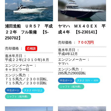
浦田造船 ＵＲ５７ 平成
ヤマハ ＭＸ４０ＥＸ 平
２２年 フル装備 【S-
成４年 【S-230141】
250702】
売却価格 ：
７００万円
売却価格 ：
応相談
進水年月日 ：
平成4年12月
進水年月日 ：
エンジンメーカー ：
平成２２年(２０１０年)８月
ヤマハ
エンジンメーカー ：
エンジン馬力 ：
キャタピラー社
285馬力2900回転
エンジン馬力 ：
７１５馬力／２３００回転、
中古ボート
大きさ 31ft ～ 40ft
７１５馬力／２３００回転
シャフト（船内機）
中古ボート
大きさ 41ft 以上
シャフト（船内機）