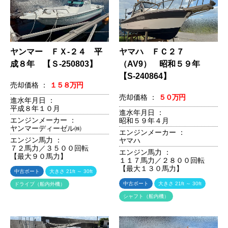
ヤンマー ＦＸ-２４ 平
ヤマハ ＦＣ２７
成８年 【Ｓ-250803】
（AV9） 昭和５９年
【S-240864】
売却価格 ：
１５８万円
売却価格 ：
５０万円
進水年月日 ：
平成８年１０月
進水年月日 ：
エンジンメーカー ：
昭和５９年４月
ヤンマーディーゼル㈱
エンジンメーカー ：
エンジン馬力 ：
ヤマハ
７２馬力／３５００回転
エンジン馬力 ：
【最大９０馬力】
１１７馬力／２８００回転
【最大１３０馬力】
中古ボート
大きさ 21ft ～ 30ft
中古ボート
大きさ 21ft ～ 30ft
ドライブ（船内外機）
シャフト（船内機）