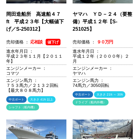
岡田造船所 高速船４７
ヤマハ ＹＤ－２４（要整
ft 平成２３年【大幅値下
備）平成１２年【S-
げ／S-250312】
251025】
売却価格 ：
応相談
売却価格 ：
９０万円
値下げ
進水年月日 ：
進水年月日 ：
平成２３年１１月【２０１１
平成１２年（２０００年）２
年】
月
エンジンメーカー ：
エンジンメーカー ：
コマツ
ヤマハ
エンジン馬力 ：
エンジン馬力 ：
７５３馬力／２１３２回転
74馬力／3050回転
【最大８０８馬力】
中古ボート
大きさ 21ft ～ 30ft
中古ボート
大きさ 41ft 以上
ドライブ（船内外機）
シャフト（船内機）