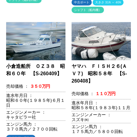
中古ボート
大きさ 31ft ～ 40ft
シャフト（船内機）
小倉造船所 ＯＺ３８ 昭
ヤマハ ＦＩＳＨ２６(Ａ
和６０年 【S-260409】
Ｖ７) 昭和５８年 【S-
260408】
売却価格 ：
３５０万円
売却価格 ：
１１０万円
進水年月日 ：
昭和６０年(１９８５年)６月１
進水年月日 ：
日
昭和５８年(１９８３年)１１月
エンジンメーカー ：
エンジンメーカー ：
キャタピラー社
スズキ㈱
エンジン馬力 ：
エンジン馬力 ：
３７０馬力／２７００回転
１７５馬力／５８００回転