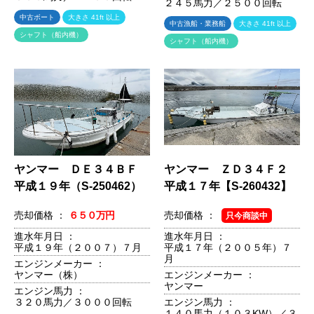
２４５馬力／２５００回転
中古ボート
大きさ 41ft 以上
中古漁船・業務船
大きさ 41ft 以上
シャフト（船内機）
シャフト（船内機）
ヤンマー ＤＥ３４ＢＦ
ヤンマー ＺＤ３４Ｆ２
平成１９年（S-250462）
平成１７年【S-260432】
売却価格 ：
６５０万円
売却価格 ：
只今商談中
進水年月日 ：
進水年月日 ：
平成１９年（２００７）７月
平成１７年（２００５年）７
月
エンジンメーカー ：
ヤンマー（株）
エンジンメーカー ：
ヤンマー
エンジン馬力 ：
３２０馬力／３０００回転
エンジン馬力 ：
１４０馬力（１０３KW）／３