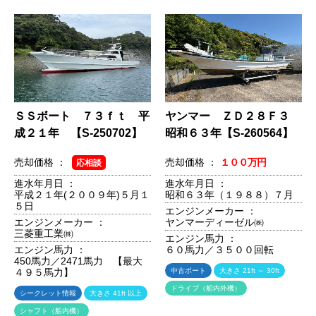
ＳＳボート ７３ｆｔ 平
ヤンマー ＺＤ２８Ｆ３
成２１年 【S-250702】
昭和６３年【S-260564】
売却価格 ：
売却価格 ：
１００万円
応相談
進水年月日 ：
進水年月日 ：
平成２１年(２００９年)５月１
昭和６３年（１９８８）７月
５日
エンジンメーカー ：
エンジンメーカー ：
ヤンマーディーゼル㈱
三菱重工業㈱
エンジン馬力 ：
エンジン馬力 ：
６０馬力／３５００回転
450馬力／2471馬力 【最大
４９５馬力】
中古ボート
大きさ 21ft ～ 30ft
ドライブ（船内外機）
シークレット情報
大きさ 41ft 以上
シャフト（船内機）