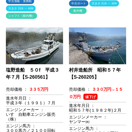
中古漁船・業務船
中古ボート
大きさ 21ft ～ 30ft
大きさ 31ft ～ 40ft
船外機
シャフト（船内機）
塩野造船 ５０f 平成３
村井造船所 昭和５７年
年７月【S-260561】
【S-260205】
売却価格 ：
３３５万円
売却価格 ：
３３０万円→１５
０万円
値下げ
進水年月日 ：
平成３年（１９９１）７月
進水年月日 ：
エンジンメーカー ：
昭和５７年(１９８２年)２月
いすゞ自動車エンジン販売
エンジンメーカー ：
（株）
ヤンマー㈱
エンジン馬力 ：
エンジン馬力 ：
３００馬力／２１００回転