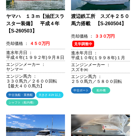
ヤマハ １３ｍ【油圧スラ
渡辺鉄工所 スズキ２５０
スター装備】 平成４年
馬力搭載 【S-260504】
【S-260503】
売却価格 ：
３３０万円
売却価格 ：
４５０万円
見学調整中
進水年月日 ：
進水年月日 ：
平成４年(１９９２年)９月８日
平成１０年(１９９８年)１月
エンジンメーカー ：
エンジンメーカー ：
ヤンマー
スズキ㈱
エンジン馬力 ：
エンジン馬力 ：
３３０馬力／２６００回転
２５０馬力／５８００回転
【最大４００馬力】
中古ボート
船外機
中古漁船・業務船
大きさ 41ft 以上
シャフト（船内機）