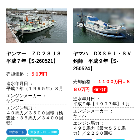
ヤンマー ＺＤ２３Ｊ３
ヤマハ ＤX３９Ｊ・ＳＶ
平成７年【S-260521】
釣師 平成９年【S-
250524】
売却価格 ：
５０万円
売却価格 ：
１１００万円→８
進水年月日 ：
平成７年（１９９５年）８月
８０万円
値下げ
エンジンメーカー ：
進水年月日 ：
ヤンマー
平成９年【１９９７年】１月
エンジン馬力 ：
エンジンメーカー ：
４０馬力／３５００回転（検
ヤマハ
査証：３５馬力／３４００回
転）
エンジン馬力 ：
４９５馬力【最大５５０馬
中古ボート
大きさ 21ft ～ 30ft
力】／２２３０回転
ドライブ（船内外機）