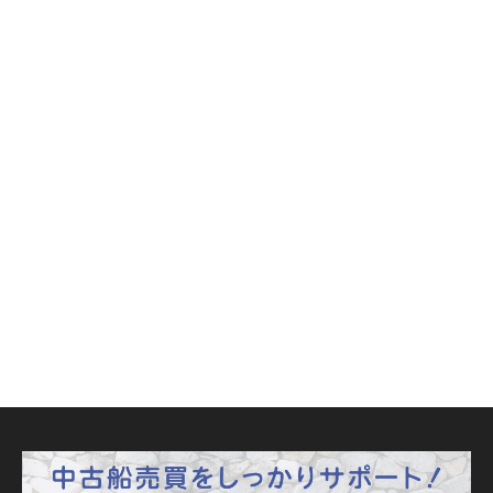
平成７年【S-260427】
２Ｈ改）昭和６３年【S-
260426】
売却価格 ：
只今商談中
売却価格 ：
９０万円
進水年月日 ：
平成７年（１９９５年）９月
進水年月日 ：
エンジンメーカー ：
昭和６３年（１９８８年）9月
ヤンマー
エンジンメーカー ：
エンジン馬力 ：
ヤマハ
８０馬力／３０００回転
エンジン馬力 ：
６０馬力／５５００回転
中古ボート
大きさ 21ft ～ 30ft
中古ボート
大きさ 21ft ～ 30ft
ドライブ（船内外機）
船外機

