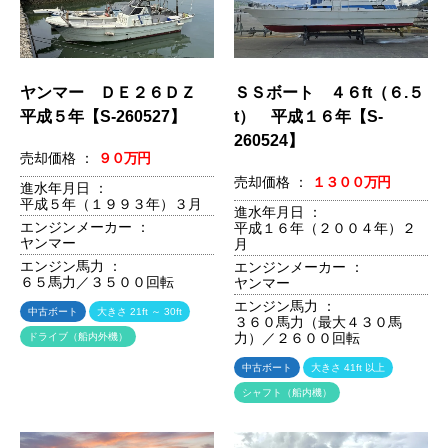
ヤンマー ＤＥ２６ＤＺ
ＳＳボート ４６ft（６.５
平成５年【S-260527】
t） 平成１６年【S-
260524】
売却価格 ：
９０万円
売却価格 ：
１３００万円
進水年月日 ：
平成５年（１９９３年）３月
進水年月日 ：
エンジンメーカー ：
平成１６年（２００４年）２
ヤンマー
月
エンジン馬力 ：
エンジンメーカー ：
６５馬力／３５００回転
ヤンマー
エンジン馬力 ：
中古ボート
大きさ 21ft ～ 30ft
３６０馬力（最大４３０馬
力）／２６００回転
ドライブ（船内外機）
中古ボート
大きさ 41ft 以上
シャフト（船内機）