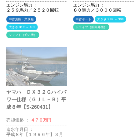
エンジン馬力 ：
エンジン馬力 ：
２５９馬力／２５２０回転
８０馬力／３０００回転
中古漁船・業務船
中古ボート
大きさ 21ft ～ 30ft
大きさ 31ft ～ 40ft
ドライブ（船内外機）
シャフト（船内機）
ヤマハ ＤＸ３２Ｇハイパ
ヤマハ ＦＲ２５（ＦＥ４
ワー仕様（ＧＪＬ－Ｂ）平
－Ａ／スズキ200馬力）
成８年【S-260431】
平成１年【スズキ２００馬
力】S-260430
売却価格 ：
４７０万円
売却価格 ：
１３０万円
進水年月日 ：
平成８年【１９９６年】３月
進水年月日 ：