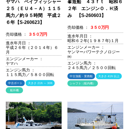
ヤマハ ベイフィッシャー
峯造船 ４３ｆｔ 昭和６
２５（ＥＵ４－Ａ）１１５
２年 エンジンＯ．Ｈ済
馬力／約９５時間 平成２
み 【S-260603】
６年【S-260623】
売却価格 ：
３５０万円
売却価格 ：
３５０万円
進水年月日 ：
昭和６２年(１９８７年)１月
進水年月日 ：
エンジンメーカー ：
平成２６年（２０１４年）６
ヤンマーパワーテクノロジー
月
㈱
エンジンメーカー ：
エンジン馬力 ：
ヤマハ
２４５馬力／２５００回転
エンジン馬力 ：
１１５馬力／５８００回転
中古漁船・業務船
大きさ 41ft 以上
中古ボート
大きさ 21ft ～ 30ft
シャフト（船内機）
船外機