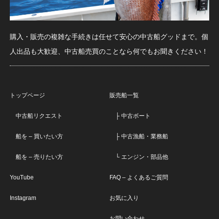
購入・販売の複雑な手続きは任せて安心の中古船グッドまで。個
人出品も大歓迎、中古船売買のことなら何でもお聞きください！
トップページ
販売船一覧
中古船リクエスト
├ 中古ボート
船を – 買いたい方
├ 中古漁船・業務船
船を – 売りたい方
└ エンジン・部品他
YouTube
FAQ – よくあるご質問
Instagram
お気に入り
お問い合わせ