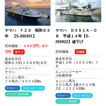
ヤマハ Ｆ２３ 昭和６３
ヤマハ ＤＸ５１Ａ－Ｏ
年 【S-260201】
Ｂ 平成１４年【S-
250922】値下げ
売却価格 ：
１３０万円→８０
売却価格 ：
万円
応相談
値下げ
進水年月日 ：
進水年月日 ：
平成１４年（２００２年）７
昭和６３年(１９８８年)８月
月
エンジンメーカー ：
エンジンメーカー ：
ヤマハ
小松製作所
エンジン馬力 ：
エンジン馬力 ：
７４馬力／３０５０回転
５００馬力【最大５５０馬
力】／２２２９回転
中古ボート
大きさ 21ft ～ 30ft
ドライブ（船内外機）
中古ボート
大きさ 41ft 以上
シャフト（船内機）