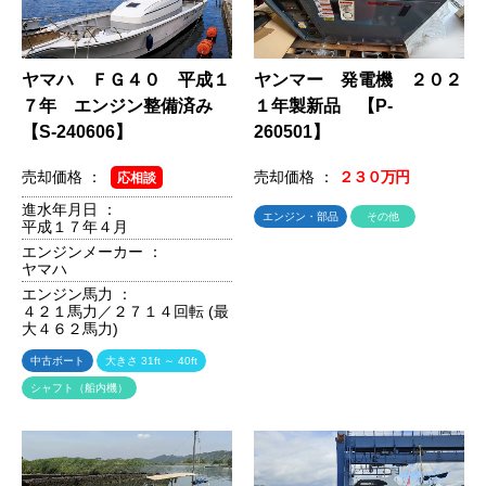
ヤマハ ＦＧ４０ 平成１
ヤンマー 発電機 ２０２
７年 エンジン整備済み
１年製新品 【P-
【S-240606】
260501】
売却価格 ：
売却価格 ：
２３０万円
応相談
進水年月日 ：
エンジン・部品
その他
平成１７年４月
エンジンメーカー ：
ヤマハ
エンジン馬力 ：
４２１馬力／２７１４回転 (最
大４６２馬力)
中古ボート
大きさ 31ft ～ 40ft
シャフト（船内機）