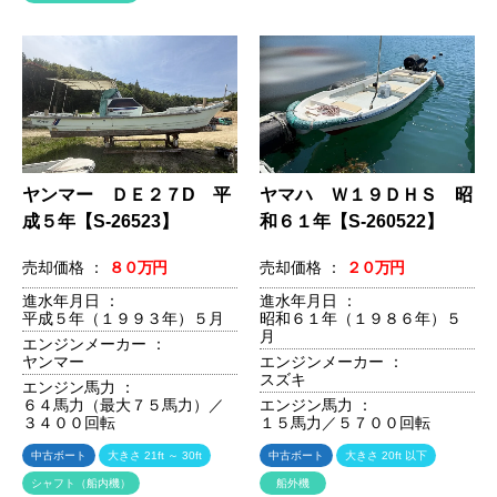
ヤンマー ＤＥ２７D 平
ヤマハ Ｗ１９ＤＨＳ 昭
成５年【S-26523】
和６１年【S-260522】
売却価格 ：
８０万円
売却価格 ：
２０万円
進水年月日 ：
進水年月日 ：
平成５年（１９９３年）５月
昭和６１年（１９８６年）５
月
エンジンメーカー ：
ヤンマー
エンジンメーカー ：
スズキ
エンジン馬力 ：
６４馬力（最大７５馬力）／
エンジン馬力 ：
３４００回転
１５馬力／５７００回転
中古ボート
大きさ 21ft ～ 30ft
中古ボート
大きさ 20ft 以下
シャフト（船内機）
船外機