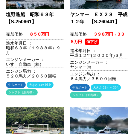
塩野造船 昭和６３年
ヤンマー ＥＸ２３ 平成
【S-250661】
１２年 【S-260441】
売却価格 ：
８５０万円
売却価格 ：
３９８万円→３３
８万円
値下げ
進水年月日 ：
昭和６３年（１９８８年）９
進水年月日 ：
月
平成１２年(２０００年)３月
エンジンメーカー ：
エンジンメーカー ：
いすゞ自動車（株）
ヤンマー㈱
エンジン馬力 ：
エンジン馬力 ：
５２０馬力／２０５０回転
６４馬力／３５００回転
中古ボート
大きさ 41ft 以上
中古ボート
大きさ 21ft ～ 30ft
シャフト（船内機）
シャフト（船内機）