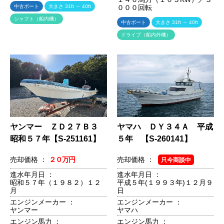
中古ボート
大きさ 31ft ～ 40ft
０００回転
シャフト（船内機）
中古ボート
大きさ 31ft ～ 40ft
ドライブ（船内外機）
ヤンマー ＺＤ２７Ｂ３
ヤマハ ＤＹ３４Ａ 平成
昭和５７年【S-251161】
５年 【S-260141】
売却価格 ：
２０万円
売却価格 ：
只今商談中
進水年月日 ：
進水年月日 ：
昭和５７年（１９８２）１２
平成５年(１９９３年)１２月９
月
日
エンジンメーカー ：
エンジンメーカー ：
ヤンマー
ヤマハ
エンジン馬力 ：
エンジン馬力 ：