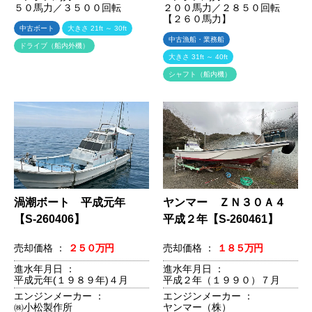
５０馬力／３５００回転
２００馬力／２８５０回転
【２６０馬力】
中古ボート
大きさ 21ft ～ 30ft
中古漁船・業務船
ドライブ（船内外機）
大きさ 31ft ～ 40ft
シャフト（船内機）
渦潮ボート 平成元年
ヤンマー ＺＮ３０Ａ４
【S-260406】
平成２年【S-260461】
売却価格 ：
２５０万円
売却価格 ：
１８５万円
進水年月日 ：
進水年月日 ：
平成元年(１９８９年)４月
平成２年（１９９０）７月
エンジンメーカー ：
エンジンメーカー ：
㈱小松製作所
ヤンマー（株）