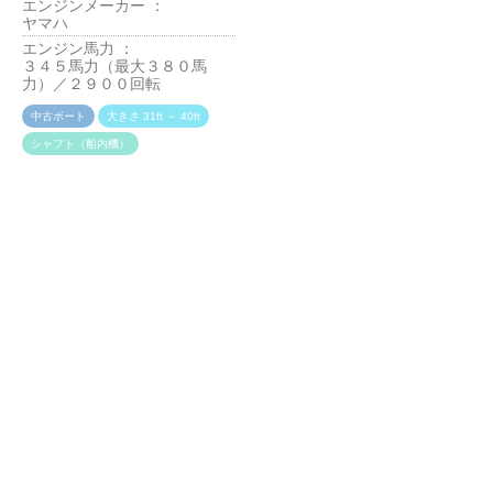
エンジンメーカー ：
平成１年５月
ヤマハ
エンジンメーカー ：
エンジン馬力 ：
スズキ
３４５馬力（最大３８０馬
エンジン馬力 ：
力）／２９００回転
２００馬力／５５００回転
中古ボート
大きさ 31ft ～ 40ft
中古ボート
大きさ 21ft ～ 30ft
シャフト（船内機）
船外機
ヤマハ ＦＧ３９【7月末
ＦＧ４０ＨＰ 平成２５
まで限定】480万円へ大幅
年 【極上船】 【S-
値下げ最終価格 【S-
241005】
250708】
売却価格 ：
２６８０万円→２
売却価格 ：
６３０万円→４８
５８０万円
値下げ