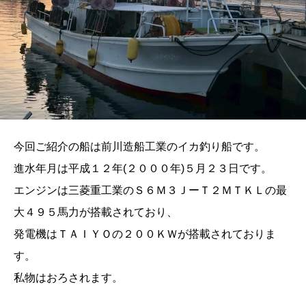
今回ご紹介の船は前川造船工業のイカ釣り船です。
進水年月は平成１２年(２０００年)５月２３日です。
エンジンは三菱重工業のＳ６Ｍ３ＪーＴ２ＭＴＫＬの最
大４９５馬力が搭載されており、
発電機はＴＡＩＹＯの２００ＫＷが搭載されておりま
す。
私物はおろされます。