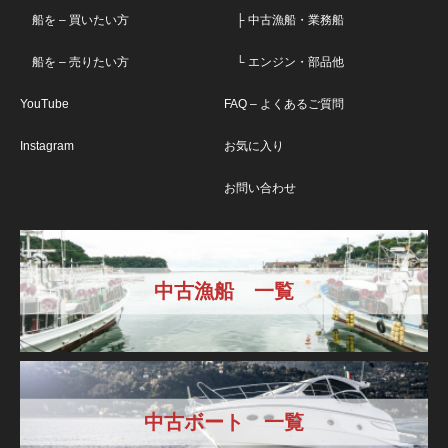
船を – 買いたい方
├ 中古漁船・業務船
船を – 売りたい方
└ エンジン・部品他
YouTube
FAQ – よくあるご質問
Instagram
お気に入り
お問い合わせ
中古漁船 一覧
中古ボート 一覧