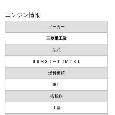
エンジン情報
メーカー
三菱重工業
型式
Ｓ６Ｍ３ＪーＴ２ＭＴＫＬ
燃料種類
重油
搭載数
１基