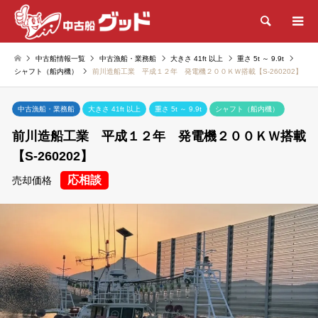
検索
中古船情報一覧
中古漁船・業務船
大きさ 41ft 以上
重さ 5t ～ 9.9t
シャフト（船内機）
前川造船工業 平成１２年 発電機２００ＫＷ搭載【S-260202】
中古漁船・業務船
大きさ 41ft 以上
重さ 5t ～ 9.9t
シャフト（船内機）
前川造船工業 平成１２年 発電機２００ＫＷ搭載
【S-260202】
応相談
売却価格