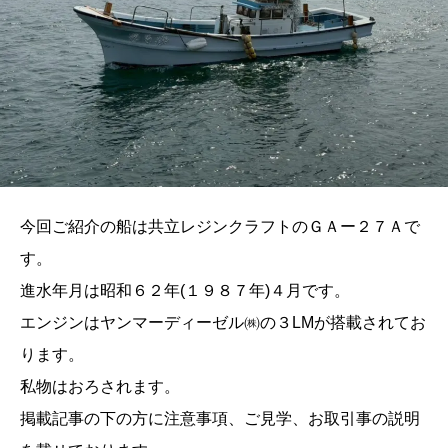
今回ご紹介の船は共立レジンクラフトのＧＡー２７Ａで
す。
進水年月は昭和６２年(１９８７年)４月です。
エンジンはヤンマーディーゼル㈱の３LMが搭載されてお
ります。
私物はおろされます。
掲載記事の下の方に注意事項、ご見学、お取引事の説明