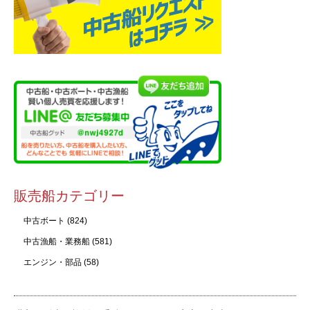
販売船カテゴリー
中古ボート
(824)
中古漁船・業務船
(581)
エンジン・部品
(58)