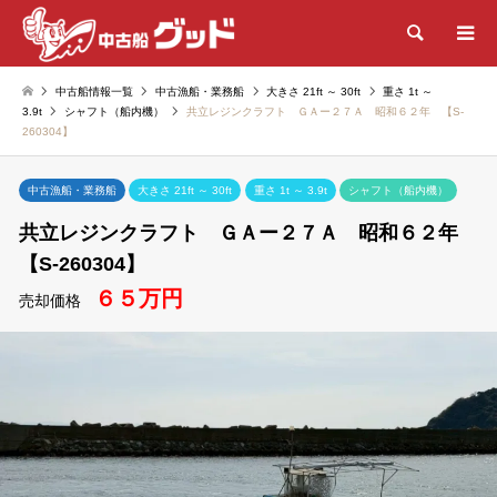
検索
中古船情報一覧
中古漁船・業務船
大きさ 21ft ～ 30ft
重さ 1t ～
3.9t
シャフト（船内機）
共立レジンクラフト ＧＡー２７Ａ 昭和６２年 【S-
260304】
中古漁船・業務船
大きさ 21ft ～ 30ft
重さ 1t ～ 3.9t
シャフト（船内機）
共立レジンクラフト ＧＡー２７Ａ 昭和６２年
【S-260304】
６５万円
売却価格