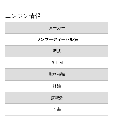
エンジン情報
メーカー
ヤンマーディーゼル㈱
型式
３ＬＭ
燃料種類
軽油
搭載数
１基