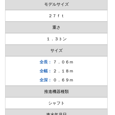
モデルサイズ
２７ｆｔ
重さ
１．３トン
サイズ
全長：
７．０６ｍ
全幅：
２．１８ｍ
全深：
０．６９ｍ
推進機器種類
シャフト
進水年月日