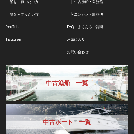
船を – 買いたい方
├ 中古漁船・業務船
船を – 売りたい方
└ エンジン・部品他
YouTube
FAQ – よくあるご質問
Instagram
お気に入り
お問い合わせ
中古漁船 一覧
中古ボート 一覧