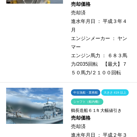
売却価格
売却済
進水年月日 ：
平成３年４
月
エンジンメーカー ：
ヤン
マー
エンジン馬力 ：
６８３馬
力/2035回転 【最大】７
５０馬力/２１００回転
中古漁船・業務船
大きさ 41ft 以上
シャフト（船内機）
鶴長造船６１ft 大幅値引き
売却価格
売却済
進水年月日 ：
平成２年３