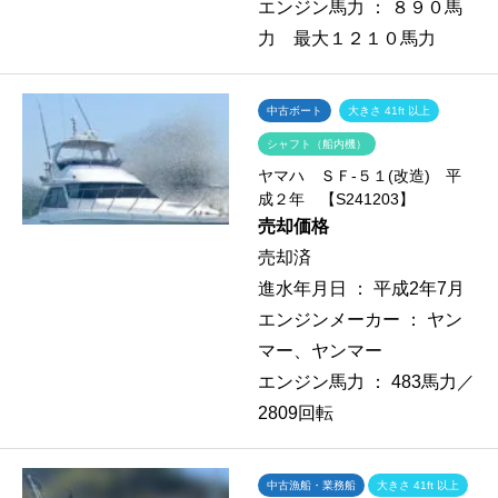
エンジン馬力 ：
８９０馬
力 最大１２１０馬力
中古ボート
大きさ 41ft 以上
シャフト（船内機）
ヤマハ ＳＦ-５１(改造) 平
成２年 【S241203】
売却価格
売却済
進水年月日 ：
平成2年7月
エンジンメーカー ：
ヤン
マー、ヤンマー
エンジン馬力 ：
483馬力／
2809回転
中古漁船・業務船
大きさ 41ft 以上