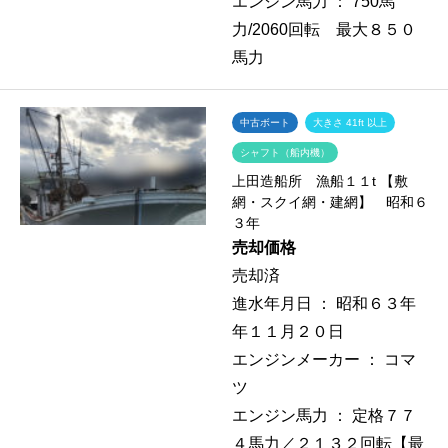
エンジン馬力 ：
750馬
力/2060回転 最大８５０
馬力
中古ボート
大きさ 41ft 以上
シャフト（船内機）
上田造船所 漁船１１t 【敷
網・スクイ網・建網】 昭和６
３年
売却価格
売却済
進水年月日 ：
昭和６３年
年１１月２０日
エンジンメーカー ：
コマ
ツ
エンジン馬力 ：
定格７７
４馬力／２１３２回転【最