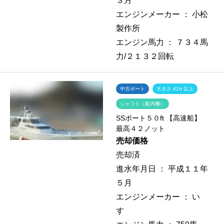
３月
エンジンメーカー ：
小松
製作所
エンジン馬力 ：
７３４馬
力/２１３２回転
中古ボート
大きさ 41ft 以上
シャフト（船内機）
SSボート５０ft 【高速船】
最高４２ノット
売却価格
売却済
進水年月日 ：
平成１１年
５月
エンジンメーカー ：
い
すゞ