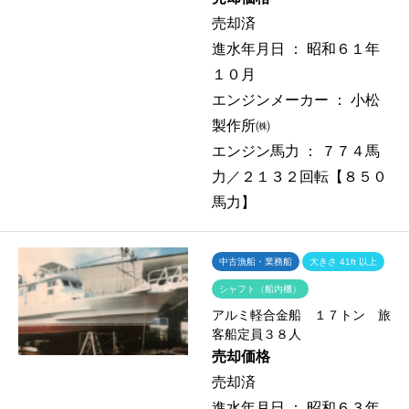
売却済
進水年月日 ：
昭和６１年
１０月
エンジンメーカー ：
小松
製作所㈱
エンジン馬力 ：
７７４馬
力／２１３２回転【８５０
馬力】
中古漁船・業務船
大きさ 41ft 以上
シャフト（船内機）
アルミ軽合金船 １７トン 旅
客船定員３８人
売却価格
売却済
進水年月日 ：
昭和６３年