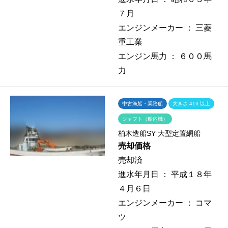
７月
エンジンメーカー ：
三菱
重工業
エンジン馬力 ：
６００馬
力
中古漁船・業務船
大きさ 41ft 以上
シャフト（船内機）
柏木造船SY 大型定置網船
売却価格
売却済
進水年月日 ：
平成１８年
４月６日
エンジンメーカー ：
コマ
ツ