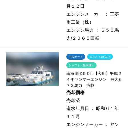
月１２日
エンジンメーカー ：
三菱
重工業（株）
エンジン馬力 ：
６５０馬
力/２０６５回転
中古ボート
大きさ 41ft 以上
シャフト（船内機）
南海造船５０ft 【客船】平成２
４年ヤンマーエンジン 最大６
７３馬力 搭載
売却価格
売却済
進水年月日 ：
昭和６１年
１１月
エンジンメーカー ：
ヤン