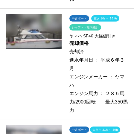
中古ボート
重さ 10t ～ 19.9t
シャフト（船内機）
ヤマハ SF40 大幅値引き
売却価格
売却済
進水年月日 ：
平成６年３
月
エンジンメーカー ：
ヤマ
ハ
エンジン馬力 ：
２８５馬
力/2900回転 最大350馬
力
中古ボート
大きさ 31ft ～ 40ft