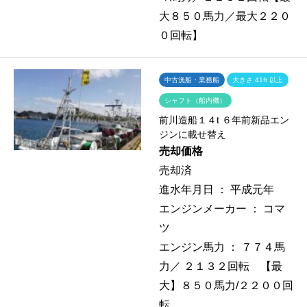
大８５０馬力／最大２２０
０回転】
中古漁船・業務船
大きさ 41ft 以上
シャフト（船内機）
前川造船１４t ６年前新品エン
ジンに載せ替え
売却価格
売却済
進水年月日 ：
平成元年
エンジンメーカー ：
コマ
ツ
エンジン馬力 ：
７７４馬
力／ ２１３２回転 【最
大】８５０馬力/２２００回
転