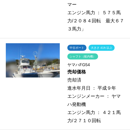
マー
エンジン馬力 ：
５７５馬
力/２０８４回転 最大６７
３馬力」
中古ボート
大きさ 41ft 以上
シャフト（船内機）
ヤマハFG54
売却価格
売却済
進水年月日 ：
平成９年
エンジンメーカー ：
ヤマ
ハ発動機
エンジン馬力 ：
４２１馬
力/２７１０回転