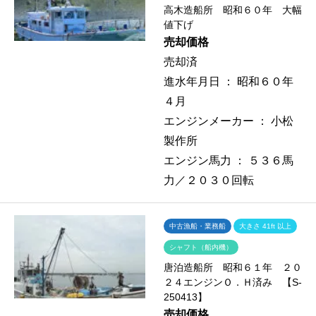
高木造船所 昭和６０年 大幅
値下げ
売却価格
売却済
進水年月日 ：
昭和６０年
４月
エンジンメーカー ：
小松
製作所
エンジン馬力 ：
５３６馬
力／２０３０回転
中古漁船・業務船
大きさ 41ft 以上
シャフト（船内機）
唐泊造船所 昭和６１年 ２０
２４エンジンＯ．Ｈ済み 【S-
250413】
売却価格