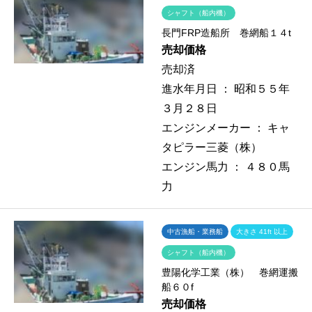
シャフト（船内機）
長門FRP造船所 巻網船１４t
売却価格
売却済
進水年月日 ：
昭和５５年
３月２８日
エンジンメーカー ：
キャ
タピラー三菱（株）
エンジン馬力 ：
４８０馬
力
中古漁船・業務船
大きさ 41ft 以上
シャフト（船内機）
豊陽化学工業（株） 巻網運搬
船６０f
売却価格