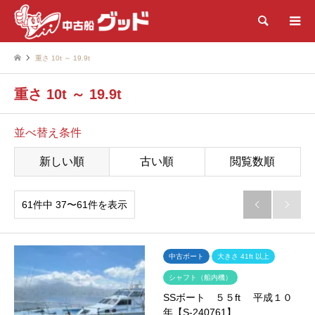
検索
重さ 10t ～ 19.9t
重さ 10t ～ 19.9t
並べ替え条件
新しい順
古い順
閲覧数順
61件中 37〜61件を表示


中古ボート
大きさ 41ft 以上
シャフト（船内機）
SSボート ５５ft 平成１０
年【S-240761】