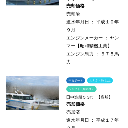
売却価格
売却済
進水年月日 ：
平成１０年
９月
エンジンメーカー ：
ヤン
マー【昭和精機工業】
エンジン馬力 ：
６７５馬
力
中古ボート
大きさ 41ft 以上
シャフト（船内機）
田中造船５３ft 【客船】
売却価格
売却済
進水年月日 ：
平成１７年