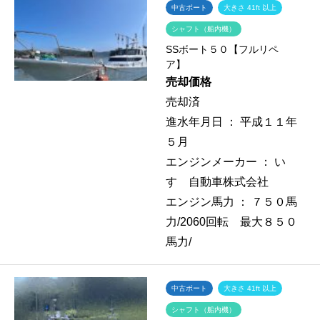
中古ボート
大きさ 41ft 以上
シャフト（船内機）
SSボート５０【フルリペ
ア】
売却価格
売却済
進水年月日 ：
平成１１年
５月
エンジンメーカー ：
い
すゞ自動車株式会社
エンジン馬力 ：
７５０馬
力/2060回転 最大８５０
馬力/
中古ボート
大きさ 41ft 以上
シャフト（船内機）