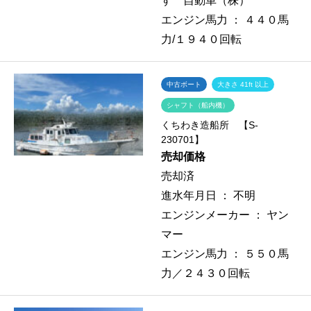
すゞ自動車（株）
エンジン馬力 ：
４４０馬
力/１９４０回転
中古ボート
大きさ 41ft 以上
シャフト（船内機）
くちわき造船所 【S-
230701】
売却価格
売却済
進水年月日 ：
不明
エンジンメーカー ：
ヤン
マー
エンジン馬力 ：
５５０馬
力／２４３０回転