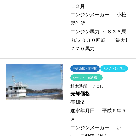
１２月
エンジンメーカー ：
小松
製作所
エンジン馬力 ：
６３６馬
力/２０３０回転 【最大】
７７０馬力
中古漁船・業務船
大きさ 41ft 以上
シャフト（船内機）
柏木造船 ７０ft
売却価格
売却済
進水年月日 ：
平成６年５
月
エンジンメーカー ：
い