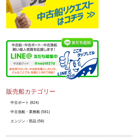
販売船カテゴリー
中古ボート
(824)
中古漁船・業務船
(581)
エンジン・部品
(58)