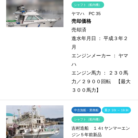
シャフト（船内機）
ヤマハ PC 35
売却価格
売却済
進水年月日 ：
平成３年２
月
エンジンメーカー ：
ヤマ
ハ
エンジン馬力 ：
２３０馬
力／２９００回転 【最大
３００馬力】
中古漁船・業務船
重さ 10t ～ 19.9t
シャフト（船内機）
吉村造船 １４t ヤンマーエン
ジン５年前新品