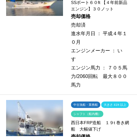
SSボート６０ft 【４年前新品
エンジン】３０ノット
売却価格
売却済
進水年月日 ：
平成４年１
０月
エンジンメーカー ：
い
すゞ
エンジン馬力 ：
７０５馬
力/2060回転 最大８００
馬力
中古漁船・業務船
大きさ 41ft 以上
シャフト（船内機）
西日本FRP造船 １９t 巻き網
船 大幅値下げ
売却価格