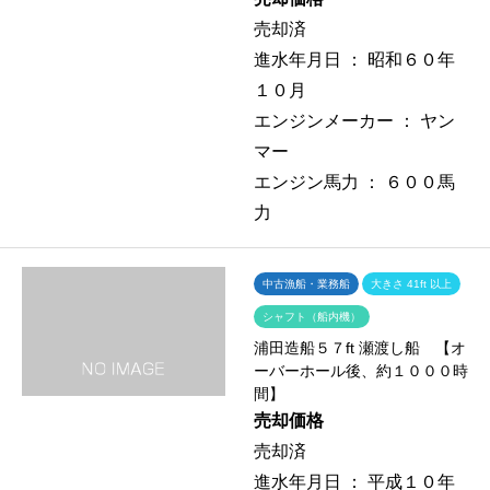
売却済
進水年月日 ：
昭和６０年
１０月
エンジンメーカー ：
ヤン
マー
エンジン馬力 ：
６００馬
力
中古漁船・業務船
大きさ 41ft 以上
シャフト（船内機）
浦田造船５７ft 瀬渡し船 【オ
ーバーホール後、約１０００時
間】
売却価格
売却済
進水年月日 ：
平成１０年