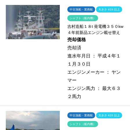
中古漁船・業務船
大きさ 41ft 以上
シャフト（船内機）
吉村造船１８t 発電機３５０kw
４年前新品エンジン載せ替え
売却価格
売却済
進水年月日 ：
平成４年１
１月３０日
エンジンメーカー ：
ヤン
マー
エンジン馬力 ：
最大６３
２馬力
中古漁船・業務船
大きさ 41ft 以上
シャフト（船内機）