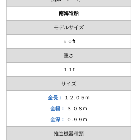
南海造船
モデルサイズ
５０ft
重さ
１１t
サイズ
全長：
１２.０５m
全幅：
３.０８m
全深：
０.９９m
推進機器種類