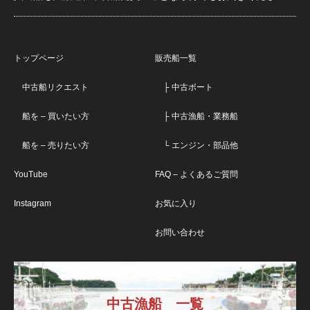
トップページ
販売船一覧
中古船リクエスト
├ 中古ボート
船を – 買いたい方
├ 中古漁船・業務船
船を – 売りたい方
└ エンジン・部品他
YouTube
FAQ – よくあるご質問
Instagram
お気に入り
お問い合わせ
中古漁船 一覧