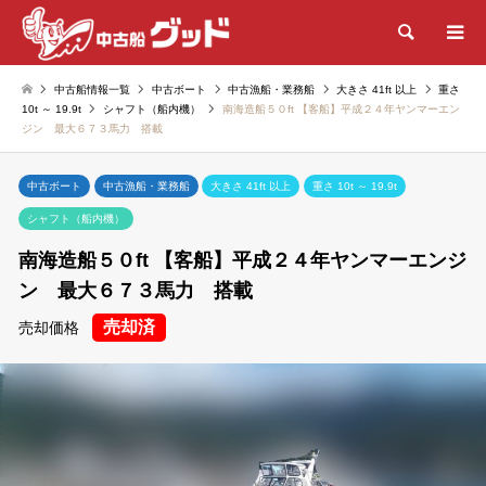
検索
中古船情報一覧
中古ボート
中古漁船・業務船
大きさ 41ft 以上
重さ
10t ～ 19.9t
シャフト（船内機）
南海造船５０ft 【客船】平成２４年ヤンマーエン
ジン 最大６７３馬力 搭載
中古ボート
中古漁船・業務船
大きさ 41ft 以上
重さ 10t ～ 19.9t
シャフト（船内機）
南海造船５０ft 【客船】平成２４年ヤンマーエンジ
ン 最大６７３馬力 搭載
売却済
売却価格