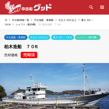
検索
中古船情報一覧
中古漁船・業務船
大きさ 41ft 以上
重さ 10t ～
19.9t
シャフト（船内機）
柏木造船 ７０ft
中古漁船・業務船
大きさ 41ft 以上
重さ 10t ～ 19.9t
シャフト（船内機）
柏木造船 ７０ft
売却済
売却価格