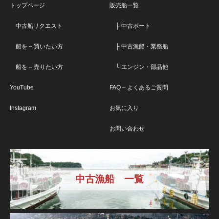
トップページ
販売船一覧
中古船リクエスト
├ 中古ボート
船を – 買いたい方
├ 中古漁船・業務船
船を – 売りたい方
└ エンジン・部品他
YouTube
FAQ – よくあるご質問
Instagram
お気に入り
お問い合わせ
中古漁船 一覧