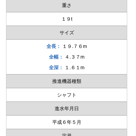
重さ
１９t
サイズ
全長：
１９.７６m
全幅：
４.３７m
全深：
１.６１m
推進機器種類
シャフト
進水年月日
平成６年５月
定員