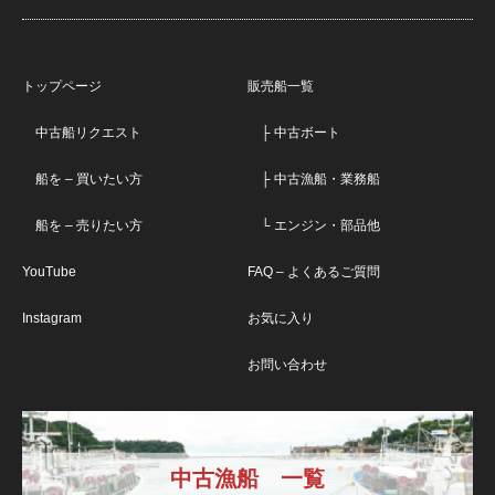
トップページ
販売船一覧
中古船リクエスト
├ 中古ボート
船を – 買いたい方
├ 中古漁船・業務船
船を – 売りたい方
└ エンジン・部品他
YouTube
FAQ – よくあるご質問
Instagram
お気に入り
お問い合わせ
中古漁船 一覧