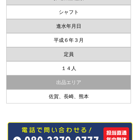
シャフト
進水年月日
平成６年３月
定員
１４人
出品エリア
佐賀、長崎、熊本