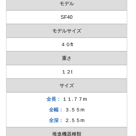
モデル
SF40
モデルサイズ
４０ft
重さ
１２t
サイズ
全長：
１１.７７m
全幅：
３.５５m
全深：
２.５５m
推進機器種類