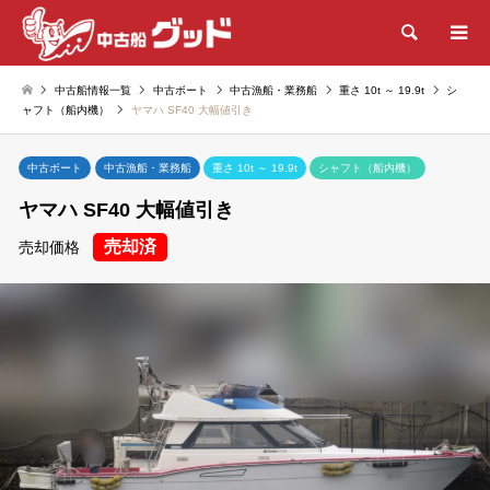
検索
中古船情報一覧
中古ボート
中古漁船・業務船
重さ 10t ～ 19.9t
シ
ャフト（船内機）
ヤマハ SF40 大幅値引き
中古ボート
中古漁船・業務船
重さ 10t ～ 19.9t
シャフト（船内機）
ヤマハ SF40 大幅値引き
売却済
売却価格