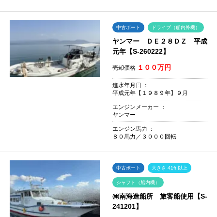
中古ボート
ドライブ（船内外機）
ヤンマー ＤＥ２８ＤＺ 平成
元年【S-260222】
１００万円
売却価格
進水年月日 ：
平成元年【１９８９年】９月
エンジンメーカー ：
ヤンマー
エンジン馬力 ：
８０馬力／３０００回転
中古ボート
大きさ 41ft 以上
シャフト（船内機）
㈱南海造船所 旅客船使用【S-
241201】