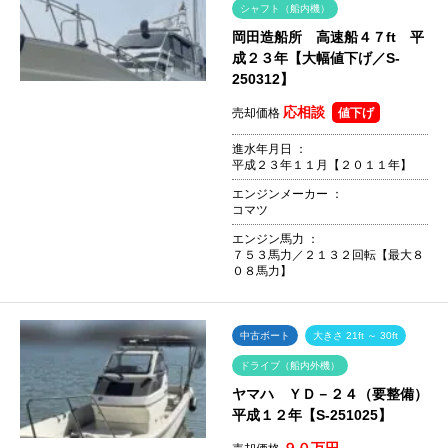
シャフト（船内機）
岡田造船所 高速船４７ft 平
成２３年【大幅値下げ／S-
250312】
応相談
売却価格
値下げ
進水年月日 ：
平成２３年１１月【２０１１年】
エンジンメーカー ：
コマツ
エンジン馬力 ：
７５３馬力／２１３２回転【最大８
０８馬力】
中古ボート
大きさ 21ft ～ 30ft
ドライブ（船内外機）
ヤマハ ＹＤ－２４（要整備）
平成１２年【S-251025】
９０万円