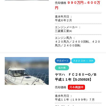
９９０万円→６００万
売却価格
円
進水年月日 ：
平成６年２月
エンジンメーカー ：
三菱重工業㈱
エンジン馬力 ：
４２０馬力／２４００回転、４２０
馬力／２４００回転
中古ボート
大きさ 21ft ～ 30ft
船外機
ヤマハ ＦＣ２６ⅡーO／B
平成１１年【S-250928】
売却価格
只今商談中
進水年月日 ：
平成１１年（１９９９年）７月