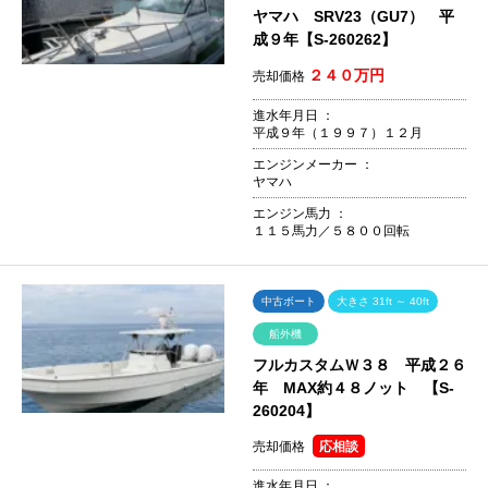
ヤマハ SRV23（GU7） 平
成９年【S-260262】
２４０万円
売却価格
進水年月日 ：
平成９年（１９９７）１２月
エンジンメーカー ：
ヤマハ
エンジン馬力 ：
１１５馬力／５８００回転
中古ボート
大きさ 31ft ～ 40ft
船外機
フルカスタムＷ３８ 平成２６
年 MAX約４８ノット 【S-
260204】
売却価格
応相談
進水年月日 ：