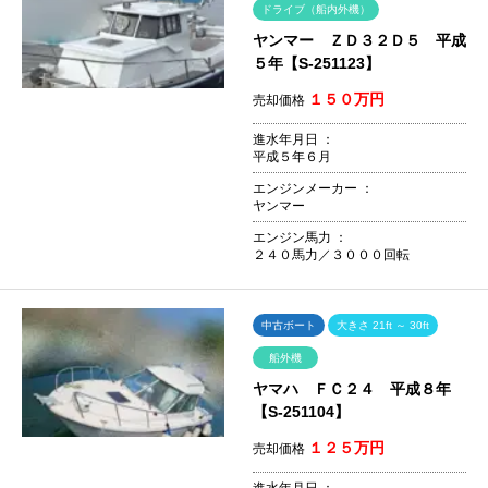
ドライブ（船内外機）
ヤンマー ＺＤ３２Ｄ５ 平成
５年【S-251123】
１５０万円
売却価格
進水年月日 ：
平成５年６月
エンジンメーカー ：
ヤンマー
エンジン馬力 ：
２４０馬力／３０００回転
中古ボート
大きさ 21ft ～ 30ft
船外機
ヤマハ ＦＣ２４ 平成８年
【S-251104】
１２５万円
売却価格
進水年月日 ：