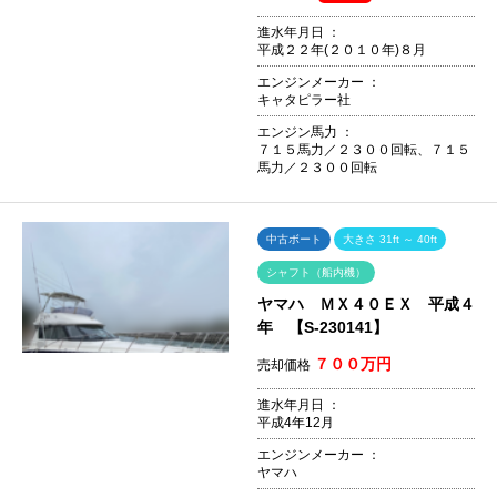
進水年月日 ：
平成２２年(２０１０年)８月
エンジンメーカー ：
キャタピラー社
エンジン馬力 ：
７１５馬力／２３００回転、７１５
馬力／２３００回転
中古ボート
大きさ 31ft ～ 40ft
シャフト（船内機）
ヤマハ ＭＸ４０ＥＸ 平成４
年 【S-230141】
７００万円
売却価格
進水年月日 ：
平成4年12月
エンジンメーカー ：
ヤマハ