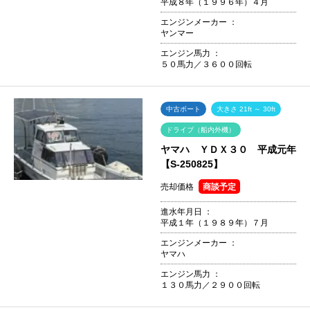
平成８年（１９９６年）４月
エンジンメーカー ：
ヤンマー
エンジン馬力 ：
５０馬力／３６００回転
中古ボート
大きさ 21ft ～ 30ft
ドライブ（船内外機）
ヤマハ ＹＤＸ３０ 平成元年
【S-250825】
売却価格
商談予定
進水年月日 ：
平成１年（１９８９年）７月
エンジンメーカー ：
ヤマハ
エンジン馬力 ：
１３０馬力／２９００回転