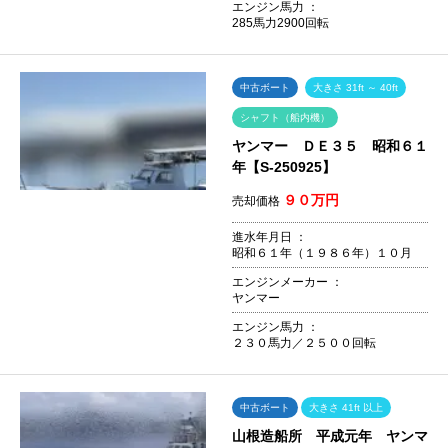
エンジン馬力 ：
285馬力2900回転
中古ボート
大きさ 31ft ～ 40ft
シャフト（船内機）
ヤンマー ＤＥ３５ 昭和６１
年【S-250925】
９０万円
売却価格
進水年月日 ：
昭和６１年（１９８６年）１０月
エンジンメーカー ：
ヤンマー
エンジン馬力 ：
２３０馬力／２５００回転
中古ボート
大きさ 41ft 以上
山根造船所 平成元年 ヤンマ