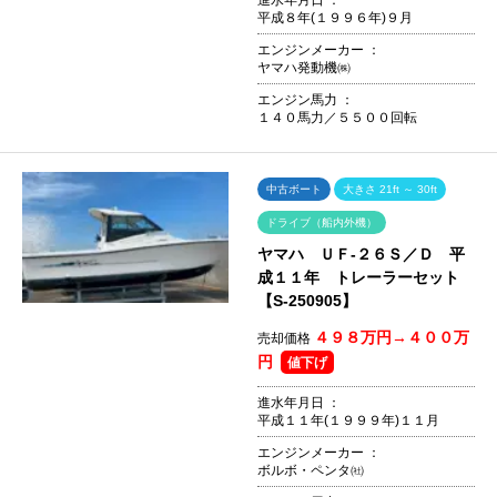
平成８年(１９９６年)９月
エンジンメーカー ：
ヤマハ発動機㈱
エンジン馬力 ：
１４０馬力／５５００回転
中古ボート
大きさ 21ft ～ 30ft
ドライブ（船内外機）
ヤマハ ＵＦ-２６Ｓ／Ｄ 平
成１１年 トレーラーセット
【S-250905】
４９８万円→４００万
売却価格
円
値下げ
進水年月日 ：
平成１１年(１９９９年)１１月
エンジンメーカー ：
ボルボ・ペンタ㈳