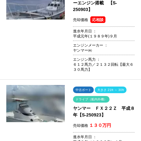
ーエンジン搭載 【S-
250903】
売却価格
応相談
進水年月日 ：
平成元年(１９８９年)９月
エンジンメーカー ：
ヤンマー㈱
エンジン馬力 ：
６１２馬力／２１３２回転【最大６
３０馬力】
中古ボート
大きさ 21ft ～ 30ft
ドライブ（船内外機）
ヤンマー ＦＸ２２Ｚ 平成８
年【S-250923】
１３０万円
売却価格
進水年月日 ：