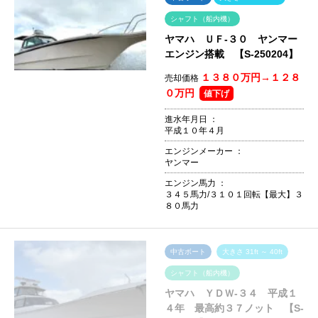
シャフト（船内機）
ヤマハ ＵＦ-３０ ヤンマー
エンジン搭載 【S-250204】
１３８０万円→１２８
売却価格
０万円
値下げ
進水年月日 ：
平成１０年４月
エンジンメーカー ：
ヤンマー
エンジン馬力 ：
３４５馬力/３１０１回転【最大】３
８０馬力
中古ボート
大きさ 31ft ～ 40ft
シャフト（船内機）
ヤマハ ＹＤＷ-３４ 平成１
４年 最高約３７ノット 【S-