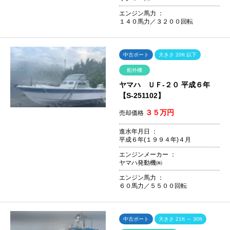
エンジン馬力 ：
１４０馬力／３２００回転
中古ボート
大きさ 20ft 以下
船外機
ヤマハ ＵＦ-２０ 平成６年
【S-251102】
３５万円
売却価格
進水年月日 ：
平成６年(１９９４年)４月
エンジンメーカー ：
ヤマハ発動機㈱
エンジン馬力 ：
６０馬力／５５００回転
中古ボート
大きさ 21ft ～ 30ft