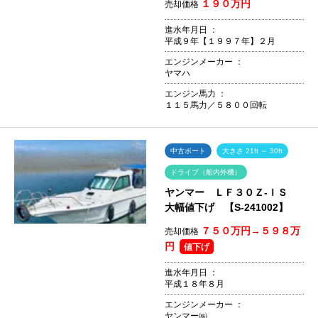
１９０万円
売却価格
進水年月日 ：
平成９年【１９９７年】２月
エンジンメーカー ：
ヤマハ
エンジン馬力 ：
１１５馬力／５８００回転
中古ボート
大きさ 21ft ～ 30ft
ドライブ（船内外機）
ヤンマー ＬＦ３０Ｚ-ＩＳ
大幅値下げ 【S-241002】
７５０万円→５９８万
売却価格
円
値下げ
進水年月日 ：
平成１８年８月
エンジンメーカー ：
ヤンマー㈱