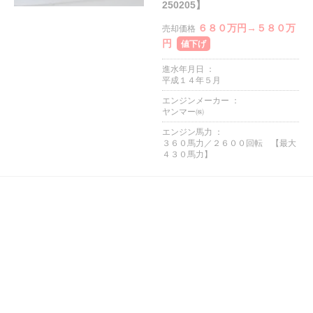
250205】
６８０万円→５８０万
売却価格
円
値下げ
進水年月日 ：
平成１４年５月
エンジンメーカー ：
ヤンマー㈱
エンジン馬力 ：
３６０馬力／２６００回転 【最大
４３０馬力】
中古ボート
大きさ 31ft ～ 40ft
ドライブ（船内外機）
ヤマハ ＦＣ－３１ 平成７年
【S-250721】
４００万円
売却価格
進水年月日 ：