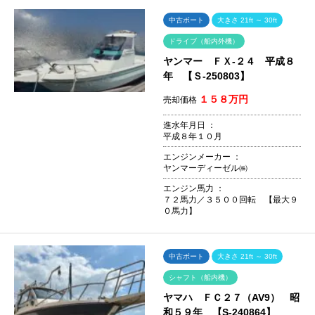
中古ボート
大きさ 21ft ～ 30ft
ドライブ（船内外機）
ヤンマー ＦＸ-２４ 平成８
年 【Ｓ-250803】
１５８万円
売却価格
進水年月日 ：
平成８年１０月
エンジンメーカー ：
ヤンマーディーゼル㈱
エンジン馬力 ：
７２馬力／３５００回転 【最大９
０馬力】
中古ボート
大きさ 21ft ～ 30ft
シャフト（船内機）
ヤマハ ＦＣ２７（AV9） 昭
和５９年 【S-240864】