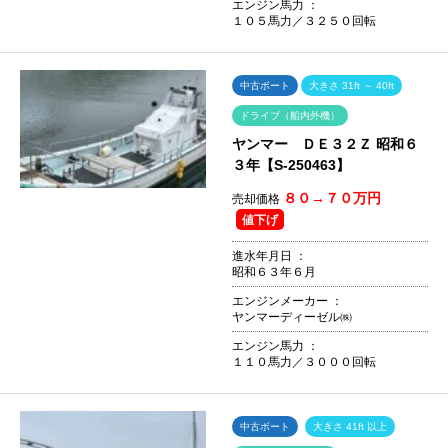
エンジン馬力 ：
１０５馬力／３２５０回転
中古ボート
大きさ 31ft ～ 40ft
ドライブ（船内外機）
ヤンマー ＤＥ３２Ｚ 昭和６
３年【S-250463】
８０→７０万円
売却価格
値下げ
進水年月日 ：
昭和６３年６月
エンジンメーカー ：
ヤンマーディーゼル㈱
エンジン馬力 ：
１１０馬力／３０００回転
中古ボート
大きさ 41ft 以上