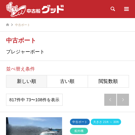
検索
中古ボート
中古ボート
プレジャーボート
並べ替え条件
新しい順
古い順
閲覧数順
817件中 73〜108件を表示


中古ボート
大きさ 21ft ～ 30ft
船外機