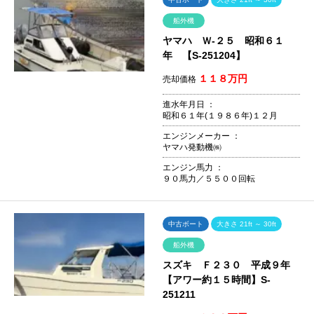
船外機
ヤマハ Ｗ-２５ 昭和６１
年 【S-251204】
１１８万円
売却価格
進水年月日 ：
昭和６１年(１９８６年)１２月
エンジンメーカー ：
ヤマハ発動機㈱
エンジン馬力 ：
９０馬力／５５００回転
中古ボート
大きさ 21ft ～ 30ft
船外機
スズキ Ｆ２３０ 平成９年
【アワー約１５時間】S-
251211