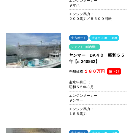
エンジンメーカー ：
ヤマハ
エンジン馬力 ：
２００馬力／５５００回転
中古ボート
大きさ 31ft ～ 40ft
シャフト（船内機）
ヤンマー DA４０ 昭和５５
年【s-240862】
１８０万円
売却価格
値下げ
進水年月日 ：
昭和５５年３月
エンジンメーカー ：
ヤンマー
エンジン馬力 ：
１５５馬力
中古ボート
大きさ 21ft ～ 30ft