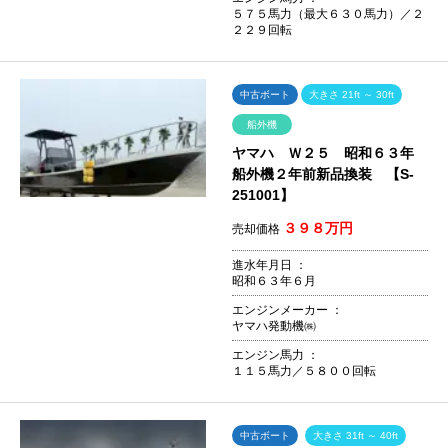
５７５馬力（最大６３０馬力）／２
２２９回転
中古ボート
大きさ 21ft ～ 30ft
船外機
ヤマハ Ｗ２５ 昭和６３年
船外機２年前新品換装 【S-
251001】
３９８万円
売却価格
進水年月日 ：
昭和６３年６月
エンジンメーカー ：
ヤマハ発動機㈱
エンジン馬力 ：
１１５馬力／５８００回転
中古ボート
大きさ 31ft ～ 40ft