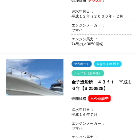
売却価格
進水年月日 ：
平成１２年（２０００年）２月
エンジンメーカー ：
ヤマハ
エンジン馬力 ：
74馬力／3050回転
中古ボート
大きさ 41ft 以上
シャフト（船内機）
金子造船所 ４３ｆｔ 平成１
６年【S-250828】
売却価格
只今商談中
進水年月日 ：
平成１６年７月
エンジンメーカー ：
ヤマハ
エンジン馬力 ：