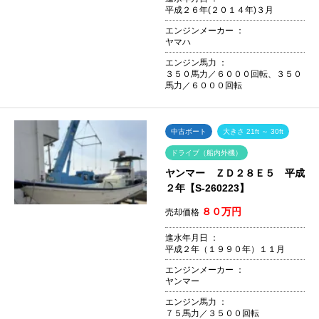
平成２６年(２０１４年)３月
エンジンメーカー ：
ヤマハ
エンジン馬力 ：
３５０馬力／６０００回転、３５０
馬力／６０００回転
中古ボート
大きさ 21ft ～ 30ft
ドライブ（船内外機）
ヤンマー ＺＤ２８Ｅ５ 平成
２年【S-260223】
８０万円
売却価格
進水年月日 ：
平成２年（１９９０年）１１月
エンジンメーカー ：
ヤンマー
エンジン馬力 ：
７５馬力／３５００回転