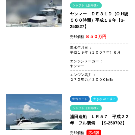
シャフト（船内機）
ヤンマー ＤＥ３１Ｄ（O.H後
５６０時間）平成１９年【S-
250827】
８５０万円
売却価格
進水年月日 ：
平成１９年（２００７年）６月
エンジンメーカー ：
ヤンマー
エンジン馬力 ：
２７０馬力／３０００回転
中古ボート
大きさ 41ft 以上
シャフト（船内機）
浦田造船 ＵＲ５７ 平成２２
年 フル装備 【S-250702】
売却価格
応相談