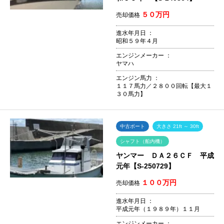
５０万円
売却価格
進水年月日 ：
昭和５９年４月
エンジンメーカー ：
ヤマハ
エンジン馬力 ：
１１７馬力／２８００回転【最大１
３０馬力】
中古ボート
大きさ 21ft ～ 30ft
シャフト（船内機）
ヤンマー ＤＡ２６ＣＦ 平成
元年【S-250729】
１００万円
売却価格
進水年月日 ：
平成元年（１９８９年）１１月
エンジンメーカー ：