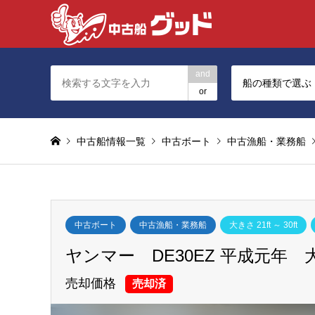
and
船の種類で選ぶ
or
中古船情報一覧
中古ボート
中古漁船・業務船
中古ボート
中古漁船・業務船
大きさ 21ft ～ 30ft
ヤンマー DE30EZ 平成元年
売却価格
売却済