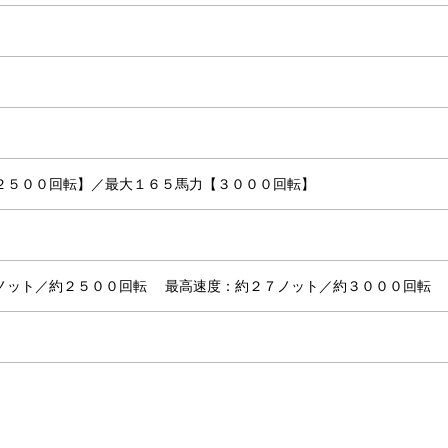
２５００回転】／最大１６５馬力【３０００回転】
ノット／約２５００回転
最高速度：約２７ノット／約３０００回転