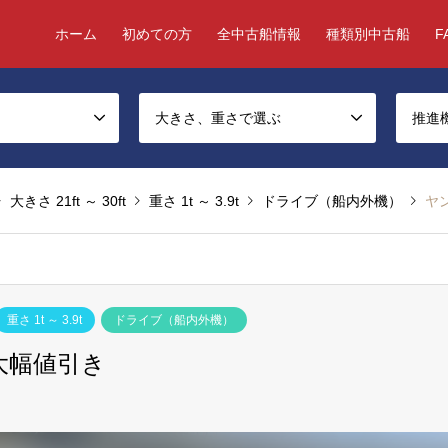
ホーム
初めての方
全中古船情報
種類別中古船
F
大きさ、重さで選ぶ
推進
大きさ 21ft ～ 30ft
重さ 1t ～ 3.9t
ドライブ（船内外機）
ヤ
重さ 1t ～ 3.9t
ドライブ（船内外機）
 大幅値引き