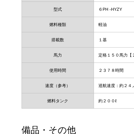
型式
６PH -HYZY
燃料種類
軽油
搭載数
１基
馬力
定格１５０馬力【
使用時間
２３７８時間
速度（参考）
巡航速度：約２４
燃料タンク
約２００ℓ
備品・その他