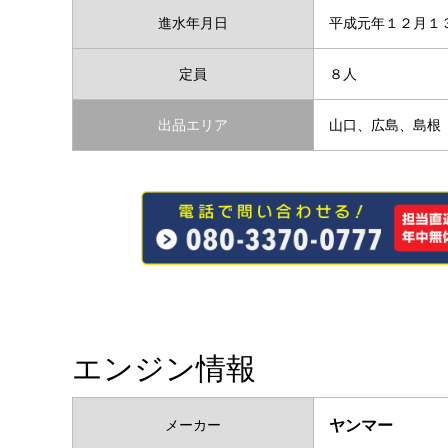
進水年月日
平成元年１２月１
定員
８人
出品エリア
山口、広島、島根
エンジン情報
メーカー
ヤンマー