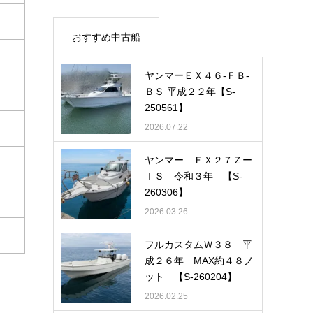
おすすめ中古船
ヤンマーＥＸ４６-ＦＢ-
ＢＳ 平成２２年【S-
250561】
2026.07.22
ヤンマー ＦＸ２７Ｚー
ＩＳ 令和３年 【S-
260306】
2026.03.26
フルカスタムＷ３８ 平
成２６年 MAX約４８ノ
ット 【S-260204】
2026.02.25