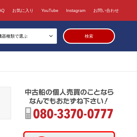
AQ
お気に入り
YouTube
Instagram
お問い合わせ
機器種類で選ぶ
/fcms/wp-content/themes/gensen_tcd050/breadcrumb.php