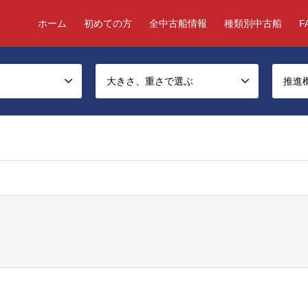
ホーム
初めての方
全中古船情報
種類別中古船
F
大きさ、重さで選ぶ
推進
ject, false given in
/home/chukosen/chukosen-good.com/public_html