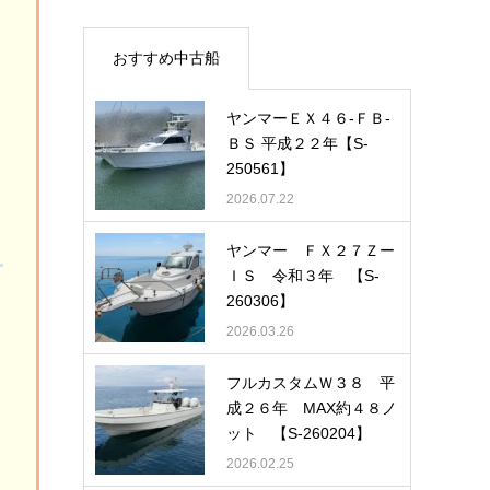
おすすめ中古船
ヤンマーＥＸ４６-ＦＢ-
ＢＳ 平成２２年【S-
250561】
2026.07.22
ヤンマー ＦＸ２７Ｚー
ＩＳ 令和３年 【S-
260306】
2026.03.26
フルカスタムＷ３８ 平
成２６年 MAX約４８ノ
ット 【S-260204】
2026.02.25