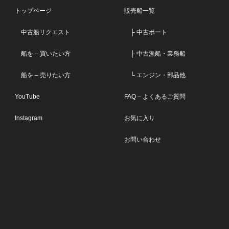
トップページ
販売船一覧
中古船リクエスト
├ 中古ボート
船を – 買いたい方
├ 中古漁船・業務船
船を – 売りたい方
└ エンジン・部品他
YouTube
FAQ – よくあるご質問
Instagram
お気に入り
お問い合わせ