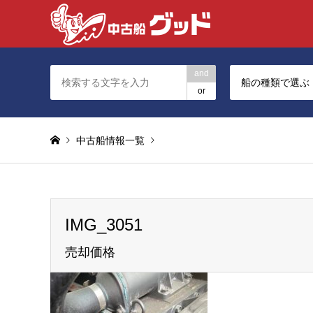
and
船の種類で選ぶ
or
中古船情報一覧
Warning
: foreach() argument must be of type array|ob
IMG_3051
IMG_3051
売却価格