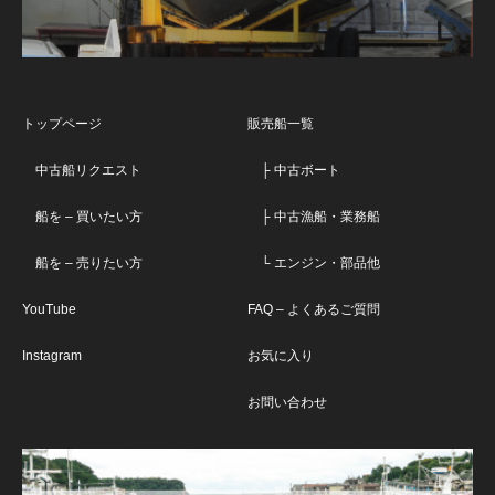
トップページ
販売船一覧
中古船リクエスト
├ 中古ボート
船を – 買いたい方
├ 中古漁船・業務船
船を – 売りたい方
└ エンジン・部品他
YouTube
FAQ – よくあるご質問
Instagram
お気に入り
お問い合わせ