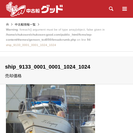
検索
中古船情報一覧
Warning
: foreach() argument must be of type array|object, false given in
/home/chukosen/chukosen-good.com/public_html/fcms/wp-
content/themes/gensen_tcd050/breadcrumb.php
on line
94
ship_9133_0001_0001_1024_1024
ship_9133_0001_0001_1024_1024
売却価格