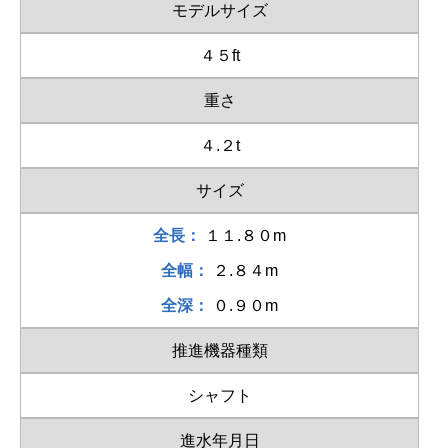
モデルサイズ
４５ft
重さ
４.２t
サイズ
全長：
１１.８０m
全幅：
２.８４m
全深：
０.９０m
推進機器種類
シャフト
進水年月日