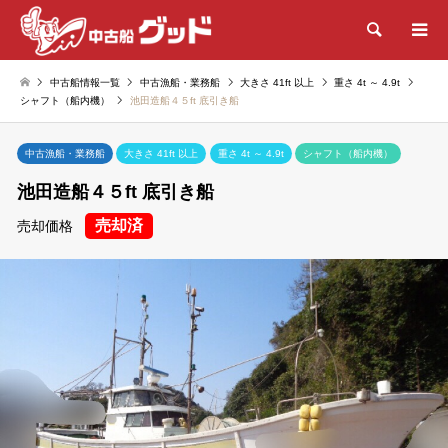
検索
中古船情報一覧
中古漁船・業務船
大きさ 41ft 以上
重さ 4t ～ 4.9t
シャフト（船内機）
池田造船４５ft 底引き船
中古漁船・業務船
大きさ 41ft 以上
重さ 4t ～ 4.9t
シャフト（船内機）
池田造船４５ft 底引き船
売却済
売却価格