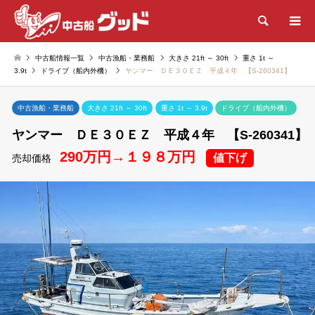
検索
中古船情報一覧
中古漁船・業務船
大きさ 21ft ～ 30ft
重さ 1t ～
3.9t
ドライブ（船内外機）
ヤンマー ＤＥ３０ＥＺ 平成４年 【S-260341】
中古漁船・業務船
大きさ 21ft ～ 30ft
重さ 1t ～ 3.9t
ドライブ（船内外機）
ヤンマー ＤＥ３０ＥＺ 平成４年 【S-260341】
290万円→１９８万円
値下げ
売却価格