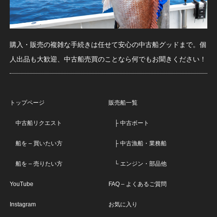
購入・販売の複雑な手続きは任せて安心の中古船グッドまで。個
人出品も大歓迎、中古船売買のことなら何でもお聞きください！
トップページ
販売船一覧
中古船リクエスト
├ 中古ボート
船を – 買いたい方
├ 中古漁船・業務船
船を – 売りたい方
└ エンジン・部品他
YouTube
FAQ – よくあるご質問
Instagram
お気に入り