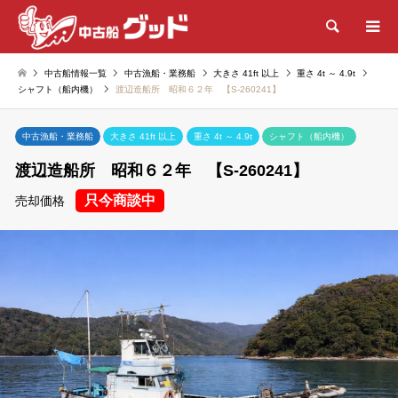
検索
中古船情報一覧
中古漁船・業務船
大きさ 41ft 以上
重さ 4t ～ 4.9t
シャフト（船内機）
渡辺造船所 昭和６２年 【S-260241】
中古漁船・業務船
大きさ 41ft 以上
重さ 4t ～ 4.9t
シャフト（船内機）
渡辺造船所 昭和６２年 【S-260241】
只今商談中
売却価格