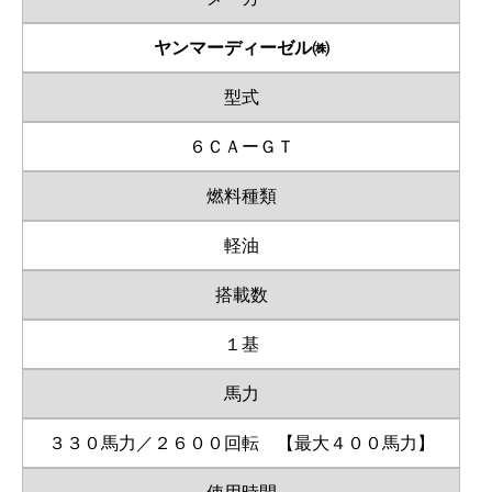
ヤンマーディーゼル㈱
型式
６ＣＡーＧＴ
燃料種類
軽油
搭載数
１基
馬力
３３０馬力／２６００回転 【最大４００馬力】