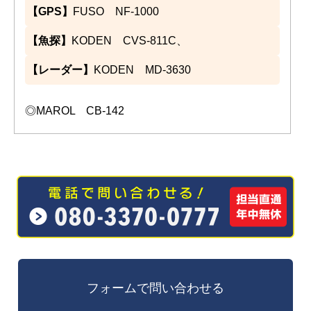
【GPS】
FUSO NF-1000
【魚探】
KODEN CVS-811C、
【レーダー】
KODEN MD-3630
◎MAROL CB-142