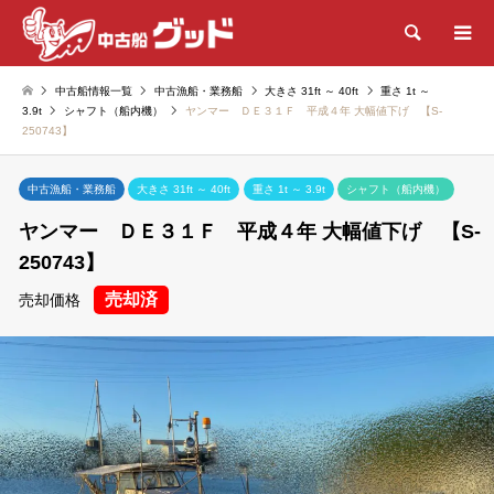
検索
中古船情報一覧
中古漁船・業務船
大きさ 31ft ～ 40ft
重さ 1t ～
3.9t
シャフト（船内機）
ヤンマー ＤＥ３１Ｆ 平成４年 大幅値下げ 【S-
250743】
中古漁船・業務船
大きさ 31ft ～ 40ft
重さ 1t ～ 3.9t
シャフト（船内機）
ヤンマー ＤＥ３１Ｆ 平成４年 大幅値下げ 【S-
250743】
売却済
売却価格