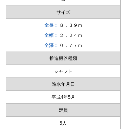
サイズ
全長：
８．３９ｍ
全幅：
２．２４ｍ
全深：
０．７７ｍ
推進機器種類
シャフト
進水年月日
平成4年5月
定員
5人