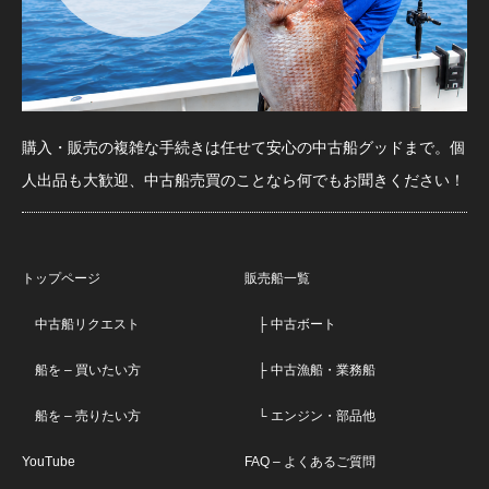
購入・販売の複雑な手続きは任せて安心の中古船グッドまで。個
人出品も大歓迎、中古船売買のことなら何でもお聞きください！
トップページ
販売船一覧
中古船リクエスト
├ 中古ボート
船を – 買いたい方
├ 中古漁船・業務船
船を – 売りたい方
└ エンジン・部品他
YouTube
FAQ – よくあるご質問