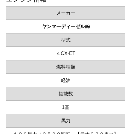
メーカー
ヤンマーディーゼル㈱
型式
４CX-ET
燃料種類
軽油
搭載数
1基
馬力