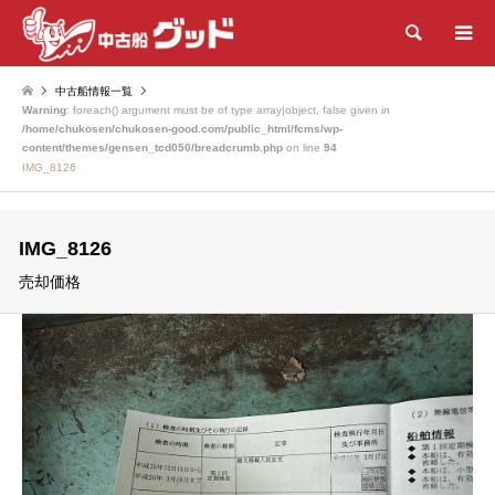
検索
中古船情報一覧
Warning
: foreach() argument must be of type array|object, false given in
/home/chukosen/chukosen-good.com/public_html/fcms/wp-
content/themes/gensen_tcd050/breadcrumb.php
on line
94
IMG_8126
IMG_8126
売却価格