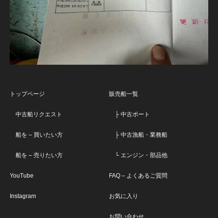
トップページ
販売船一覧
中古船リクエスト
├ 中古ボート
船を – 買いたい方
├ 中古漁船・業務船
船を – 売りたい方
└ エンジン・部品他
YouTube
FAQ – よくあるご質問
Instagram
お気に入り
お問い合わせ