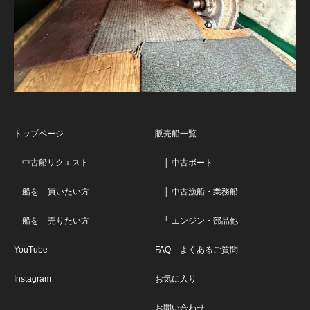
トップページ
販売船一覧
中古船リクエスト
├ 中古ボート
船を – 買いたい方
├ 中古漁船・業務船
船を – 売りたい方
└ エンジン・部品他
YouTube
FAQ – よくあるご質問
Instagram
お気に入り
お問い合わせ