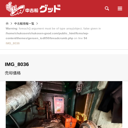
検索
中古船情報一覧
Warning
: foreach() argument must be of type array|object, false given in
/home/chukosen/chukosen-good.com/public_html/fcms/wp-
content/themes/gensen_tcd050/breadcrumb.php
on line
94
IMG_8036
IMG_8036
売却価格