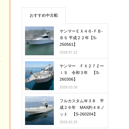
おすすめ中古船
ヤンマーＥＸ４６-ＦＢ-
ＢＳ 平成２２年【S-
250561】
2026.07.22
ヤンマー ＦＸ２７Ｚー
ＩＳ 令和３年 【S-
260306】
2026.03.26
フルカスタムＷ３８ 平
成２６年 MAX約４８ノ
ット 【S-260204】
2026.02.25