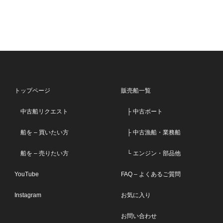
トップページ
販売船一覧
中古船リクエスト
├ 中古ボート
船を – 買いたい方
├ 中古漁船・業務船
船を – 売りたい方
└ エンジン・部品他
YouTube
FAQ – よくあるご質問
Instagram
お気に入り
お問い合わせ