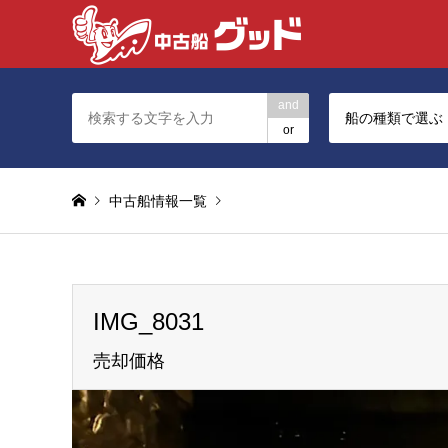
and
船の種類で選ぶ
or
中古船情報一覧
Warning
: foreach() argument must be of type array|ob
IMG_8031
IMG_8031
売却価格