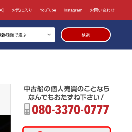
AQ
お気に入り
YouTube
Instagram
お問い合わせ
機器種類で選ぶ
/fcms/wp-content/themes/gensen_tcd050/breadcrumb.php