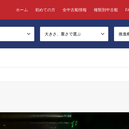
ホーム
初めての方
全中古船情報
種類別中古船
F
大きさ、重さで選ぶ
推進
ject, false given in
/home/chukosen/chukosen-good.com/public_html