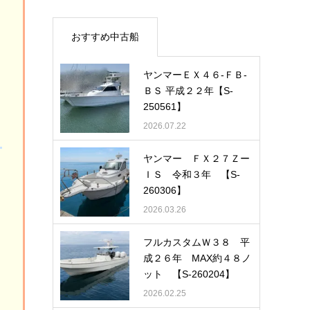
おすすめ中古船
ヤンマーＥＸ４６-ＦＢ-
ＢＳ 平成２２年【S-
250561】
2026.07.22
ヤンマー ＦＸ２７Ｚー
ＩＳ 令和３年 【S-
260306】
2026.03.26
フルカスタムＷ３８ 平
成２６年 MAX約４８ノ
ット 【S-260204】
2026.02.25