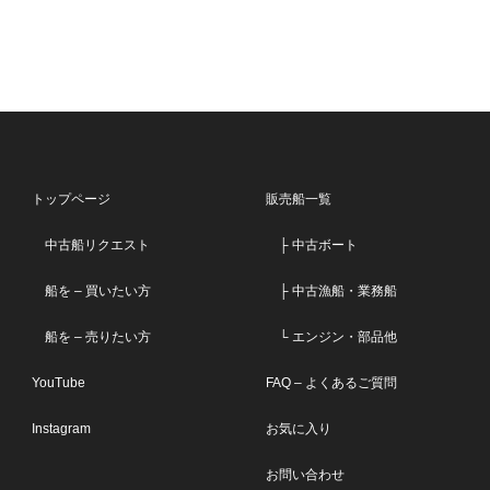
トップページ
販売船一覧
中古船リクエスト
├ 中古ボート
船を – 買いたい方
├ 中古漁船・業務船
船を – 売りたい方
└ エンジン・部品他
YouTube
FAQ – よくあるご質問
Instagram
お気に入り
お問い合わせ