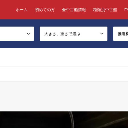
ホーム
初めての方
全中古船情報
種類別中古船
F
大きさ、重さで選ぶ
推進
ject, false given in
/home/chukosen/chukosen-good.com/public_html