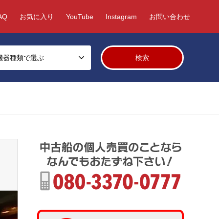
AQ
お気に入り
YouTube
Instagram
お問い合わせ
機器種類で選ぶ
/fcms/wp-content/themes/gensen_tcd050/breadcrumb.php