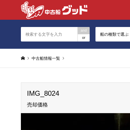
and
船の種類で選ぶ
or
中古船情報一覧
Warning
: foreach() argument must be of type array|ob
IMG_8024
IMG_8024
売却価格