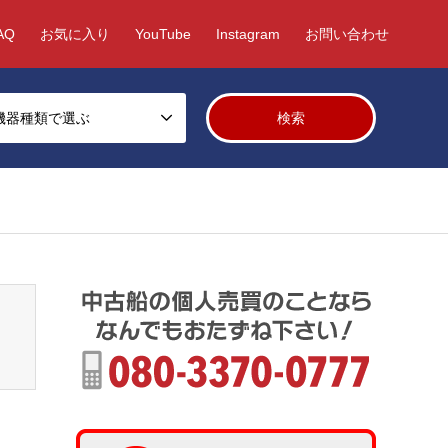
AQ
お気に入り
YouTube
Instagram
お問い合わせ
機器種類で選ぶ
/fcms/wp-content/themes/gensen_tcd050/breadcrumb.php