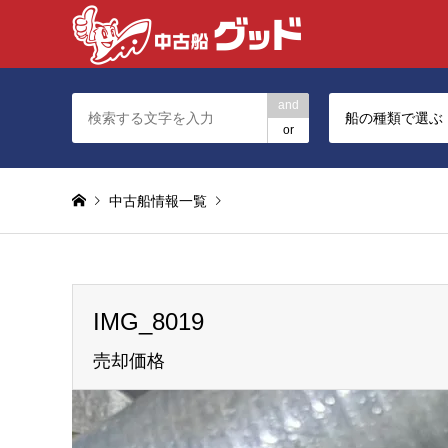
and
船の種類で選ぶ
or
中古船情報一覧
Warning
: foreach() argument must be of type array|ob
IMG_8019
IMG_8019
売却価格