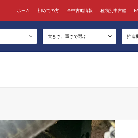
ホーム
初めての方
全中古船情報
種類別中古船
F
大きさ、重さで選ぶ
推進
ject, false given in
/home/chukosen/chukosen-good.com/public_html