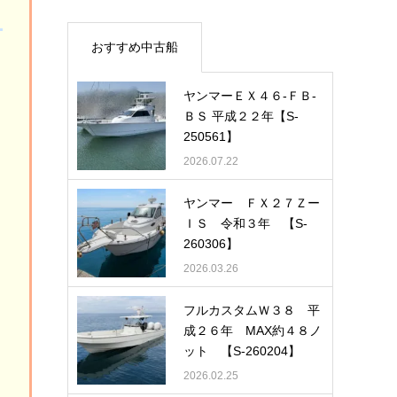
おすすめ中古船
ヤンマーＥＸ４６-ＦＢ-
ＢＳ 平成２２年【S-
250561】
2026.07.22
ヤンマー ＦＸ２７Ｚー
ＩＳ 令和３年 【S-
に
260306】
2026.03.26
フルカスタムＷ３８ 平
成２６年 MAX約４８ノ
ット 【S-260204】
2026.02.25