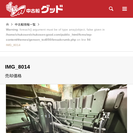
検索
中古船情報一覧
Warning
: foreach() argument must be of type array|object, false given in
/home/chukosen/chukosen-good.com/public_html/fcms/wp-
content/themes/gensen_tcd050/breadcrumb.php
on line
94
IMG_8014
IMG_8014
売却価格