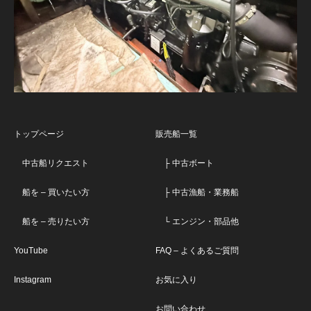
トップページ
販売船一覧
中古船リクエスト
├ 中古ボート
船を – 買いたい方
├ 中古漁船・業務船
船を – 売りたい方
└ エンジン・部品他
YouTube
FAQ – よくあるご質問
Instagram
お気に入り
お問い合わせ