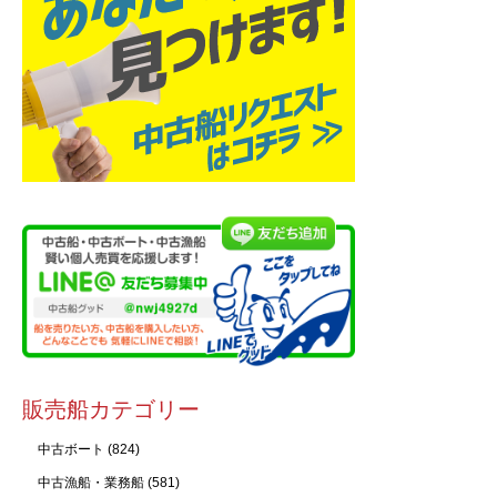
販売船カテゴリー
中古ボート
(824)
中古漁船・業務船
(581)