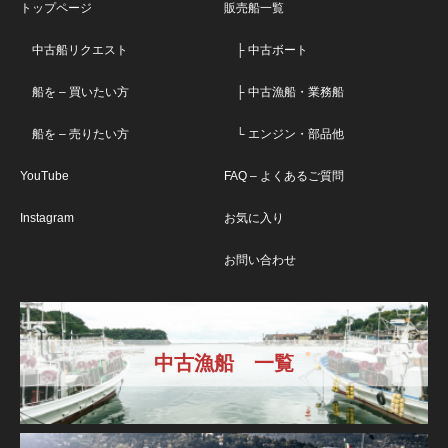
トップページ
販売船一覧
中古船リクエスト
├ 中古ボート
船を – 買いたい方
├ 中古漁船・業務船
船を – 売りたい方
└ エンジン・部品他
YouTube
FAQ – よくあるご質問
Instagram
お気に入り
お問い合わせ
中古漁船 一覧