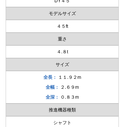
DY４５
モデルサイズ
４５ft
重さ
４.８t
サイズ
全長：
１１.９２m
全幅：
２.６９m
全深：
０.８３m
推進機器種類
シャフト