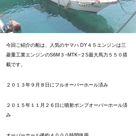
今回ご紹介の船は、人気のヤマハ DY４５エンジンは三
菱重工業エンジンのS6M３−MTK−２S最大馬力５５０搭
載です。
２０１３年９月８日にフルオーバーホール済み
２０１５年１１月２６日に噴射ポンプオーバーホール済
み
オーバーホール後約４０００時間使用