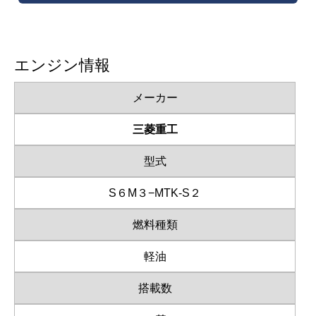
エンジン情報
メーカー
三菱重工
型式
S６M３−MTK-S２
燃料種類
軽油
搭載数