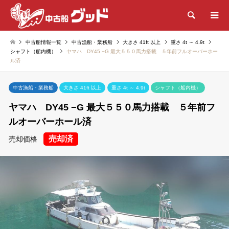
検索
中古船情報一覧
中古漁船・業務船
大きさ 41ft 以上
重さ 4t ～ 4.9t
シャフト（船内機）
ヤマハ DY45 −G 最大５５０馬力搭載 ５年前フルオーバーホー
ル済
中古漁船・業務船
大きさ 41ft 以上
重さ 4t ～ 4.9t
シャフト（船内機）
ヤマハ DY45 −G 最大５５０馬力搭載 ５年前フ
ルオーバーホール済
売却済
売却価格