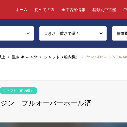
ホーム
初めての方
全中古船情報
種類別中古船
F
大きさ、重さで選ぶ
推進
 以上
重さ 4t ～ 4.9t
シャフト（船内機）
ヤマハDY４３P-OA
シャフト（船内機）
 エンジン フルオーバーホール済