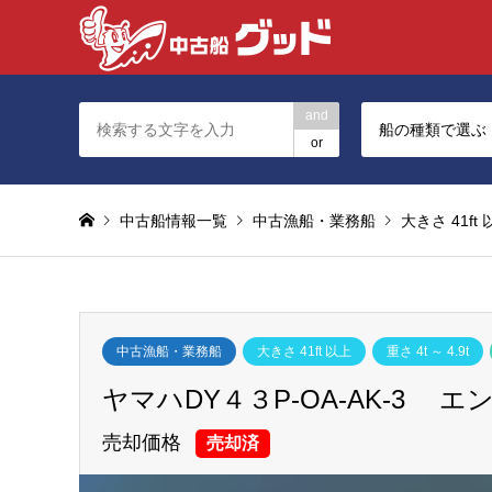
and
船の種類で選ぶ
or
中古船情報一覧
中古漁船・業務船
大きさ 41ft
中古漁船・業務船
大きさ 41ft 以上
重さ 4t ～ 4.9t
ヤマハDY４３P-OA-AK-3
売却価格
売却済