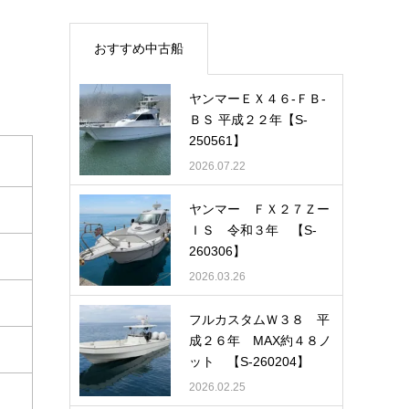
おすすめ中古船
ヤンマーＥＸ４６-ＦＢ-
ＢＳ 平成２２年【S-
250561】
2026.07.22
ヤンマー ＦＸ２７Ｚー
ＩＳ 令和３年 【S-
260306】
2026.03.26
フルカスタムＷ３８ 平
成２６年 MAX約４８ノ
ット 【S-260204】
2026.02.25