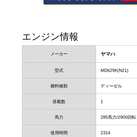
エンジン情報
メーカー
ヤマハ
型式
MD629K(N21)
燃料種類
ディーゼル
搭載数
1
馬力
285馬力/2900
使用時間
2314