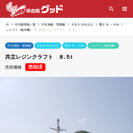
検索
中古船情報一覧
中古漁船・業務船
大きさ 41ft 以上
重さ 5t ～ 9.9t
シャフト（船内機）
共立レジンクラフト ８.５t
中古漁船・業務船
大きさ 41ft 以上
重さ 5t ～ 9.9t
シャフト（船内機）
共立レジンクラフト ８.５t
売却済
売却価格