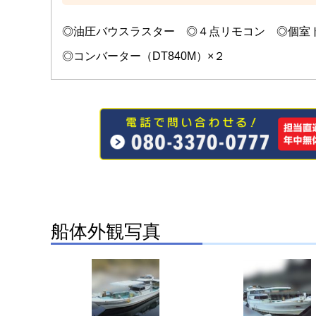
◎油圧バウスラスター ◎４点リモコン ◎個室
◎コンバーター（DT840M）×２
船体外観写真