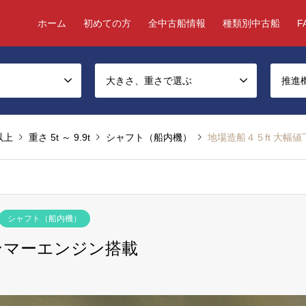
ホーム
初めての方
全中古船情報
種類別中古船
F
大きさ、重さで選ぶ
推進
 以上
重さ 5t ～ 9.9t
シャフト（船内機）
地場造船４５ft 大幅
シャフト（船内機）
ヤンマーエンジン搭載