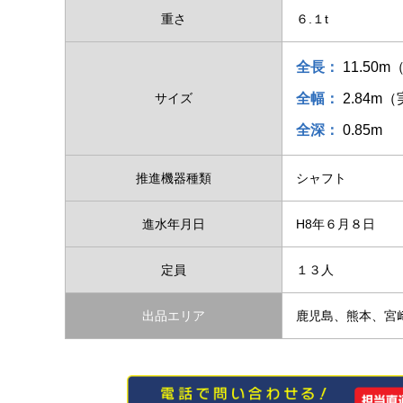
重さ
６.１t
全長：
11.50m
サイズ
全幅：
2.84m（
全深：
0.85m
推進機器種類
シャフト
進水年月日
H8年６月８日
定員
１３人
出品エリア
鹿児島、熊本、宮