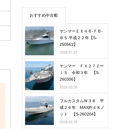
おすすめ中古船
ヤンマーＥＸ４６-ＦＢ-
ＢＳ 平成２２年【S-
250561】
2026.07.22
ヤンマー ＦＸ２７Ｚー
ＩＳ 令和３年 【S-
260306】
2026.03.26
フルカスタムＷ３８ 平
成２６年 MAX約４８ノ
ット 【S-260204】
2026.02.25