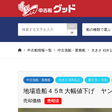
and
船の種類で選ぶ
or
中古船情報一覧
中古漁船・業務船
大きさ 41ft
中古漁船・業務船
大きさ 41ft 以上
重さ 5t ～ 9.9t
地場造船４５ft 大幅値下げ 
売却価格
売却済