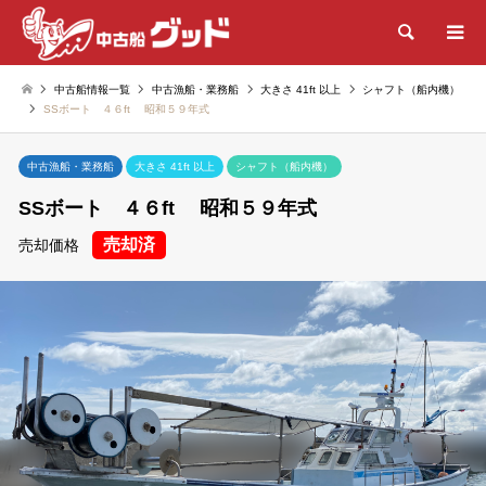
検索
中古船情報一覧
中古漁船・業務船
大きさ 41ft 以上
シャフト（船内機）
SSボート ４６ft 昭和５９年式
中古漁船・業務船
大きさ 41ft 以上
シャフト（船内機）
SSボート ４６ft 昭和５９年式
売却済
売却価格