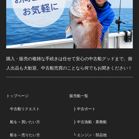
購入・販売の複雑な手続きは任せて安心の中古船グッドまで。個
人出品も大歓迎、中古船売買のことなら何でもお聞きください！
トップページ
販売船一覧
中古船リクエスト
├ 中古ボート
船を – 買いたい方
├ 中古漁船・業務船
船を – 売りたい方
└ エンジン・部品他