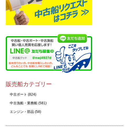
販売船カテゴリー
中古ボート
(824)
中古漁船・業務船
(581)
エンジン・部品
(58)