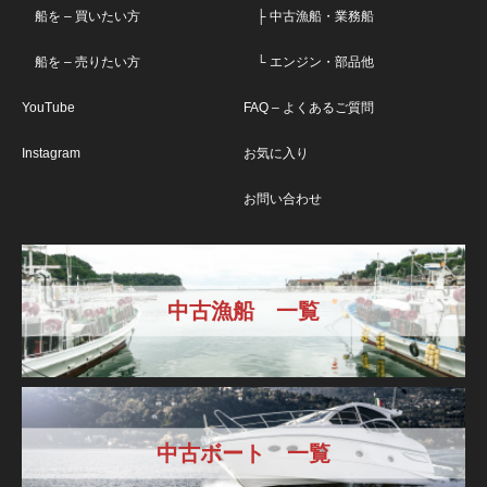
船を – 買いたい方
├ 中古漁船・業務船
船を – 売りたい方
└ エンジン・部品他
YouTube
FAQ – よくあるご質問
Instagram
お気に入り
お問い合わせ
中古漁船 一覧
中古ボート 一覧