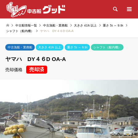
検索
中古船情報一覧
中古漁船・業務船
大きさ 41ft 以上
重さ 5t ～ 9.9t
シャフト（船内機）
ヤマハ DY４６D OA-A
中古漁船・業務船
大きさ 41ft 以上
重さ 5t ～ 9.9t
シャフト（船内機）
ヤマハ DY４６D OA-A
売却済
売却価格