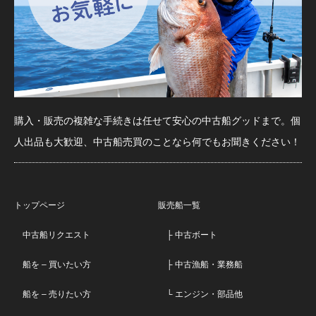
購入・販売の複雑な手続きは任せて安心の中古船グッドまで。個
人出品も大歓迎、中古船売買のことなら何でもお聞きください！
トップページ
販売船一覧
中古船リクエスト
├ 中古ボート
船を – 買いたい方
├ 中古漁船・業務船
船を – 売りたい方
└ エンジン・部品他