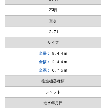
不明
重さ
２.７t
サイズ
全長：
９.４４m
全幅：
２.４４m
全深：
０.７５m
推進機器種類
シャフト
進水年月日