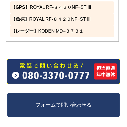
【GPS】
ROYAL RF-８４２０NF−ST III
【魚探】
ROYAL RF-８４２０NF−ST III
【レーダー】
KODEN MD–３７３１