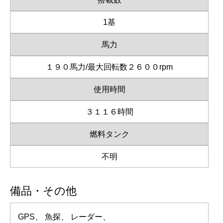
1基
馬力
１９０馬力/最大回転数２６００rpm
使用時間
３１１６時間
燃料タンク
不明
備品・その他
GPS、 魚探、 レーダー、