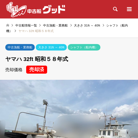
検索
中古船情報一覧
中古漁船・業務船
大きさ 31ft ～ 40ft
シャフト（船内
機）
ヤマハ 32ft 昭和５８年式
中古漁船・業務船
大きさ 31ft ～ 40ft
シャフト（船内機）
ヤマハ 32ft 昭和５８年式
売却済
売却価格