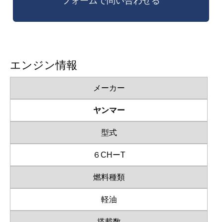
エンジン情報
メーカー
ヤンマー
型式
６CHーT
燃料種類
軽油
搭載数