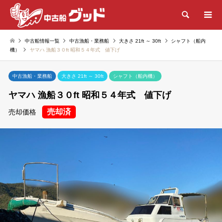
検索
中古船情報一覧
中古漁船・業務船
大きさ 21ft ～ 30ft
シャフト（船内
機）
ヤマハ 漁船３０ft 昭和５４年式 値下げ
中古漁船・業務船
大きさ 21ft ～ 30ft
シャフト（船内機）
ヤマハ 漁船３０ft 昭和５４年式 値下げ
売却済
売却価格