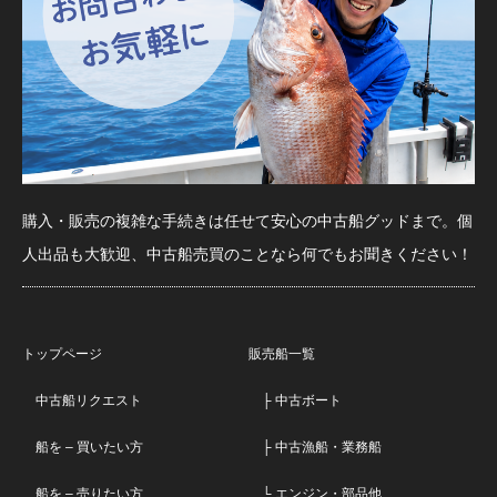
購入・販売の複雑な手続きは任せて安心の中古船グッドまで。個
人出品も大歓迎、中古船売買のことなら何でもお聞きください！
トップページ
販売船一覧
中古船リクエスト
├ 中古ボート
船を – 買いたい方
├ 中古漁船・業務船
船を – 売りたい方
└ エンジン・部品他