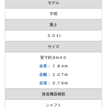
モデル
不明
重さ
３.０１t
サイズ
実寸約９m４０
全長：
７.８４m
全幅：
２.０７m
全深：
０.７６m
推進機器種類
シャフト