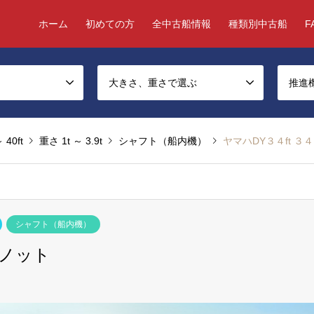
ホーム
初めての方
全中古船情報
種類別中古船
F
大きさ、重さで選ぶ
推進
 40ft
重さ 1t ～ 3.9t
シャフト（船内機）
ヤマハDY３４ft ３
シャフト（船内機）
３ノット