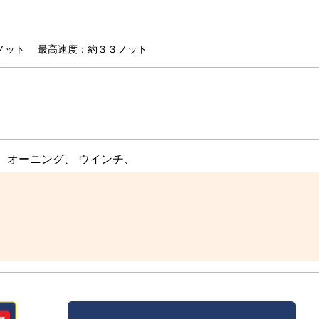
７ノット
最高速度：約３３ノット
、 オーニング、 ウインチ、