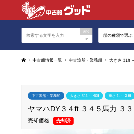
and
船の種類で選ぶ
or
中古船情報一覧
中古漁船・業務船
大きさ 31ft ～
中古漁船・業務船
大きさ 31ft ～ 40ft
重さ 1t ～ 3.9t
ヤマハDY３４ft ３４５馬力 ３
売却価格
売却済