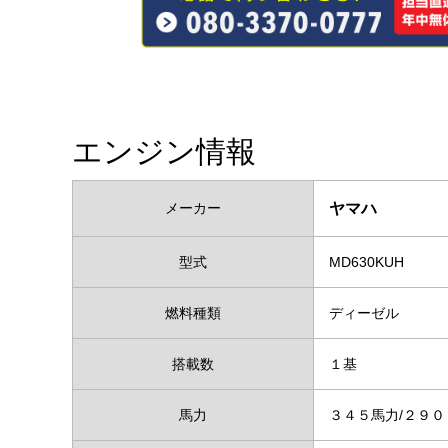
エンジン情報
メーカー
ヤマハ
型式
MD630KUH
燃料種類
ディーゼル
搭載数
１基
馬力
３４５馬力/２９