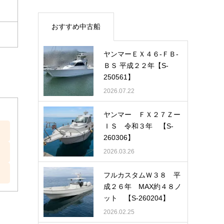
おすすめ中古船
ヤンマーＥＸ４６-ＦＢ-
ＢＳ 平成２２年【S-
250561】
2026.07.22
ヤンマー ＦＸ２７Ｚー
ＩＳ 令和３年 【S-
260306】
2026.03.26
フルカスタムＷ３８ 平
成２６年 MAX約４８ノ
ット 【S-260204】
2026.02.25