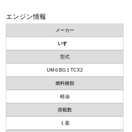
エンジン情報
メーカー
いすゞ
型式
UM６BG１TCX2
燃料種類
軽油
搭載数
１基