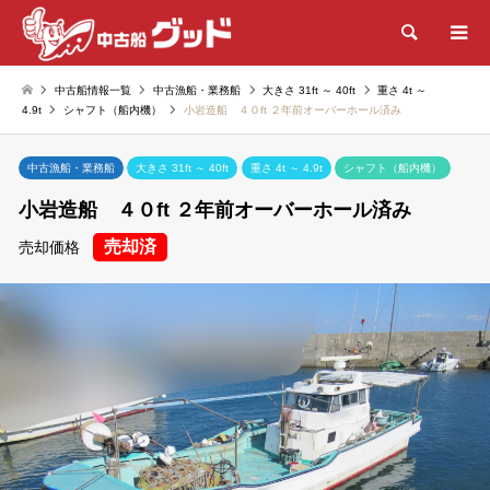
検索
中古船情報一覧
中古漁船・業務船
大きさ 31ft ～ 40ft
重さ 4t ～
4.9t
シャフト（船内機）
小岩造船 ４０ft ２年前オーバーホール済み
中古漁船・業務船
大きさ 31ft ～ 40ft
重さ 4t ～ 4.9t
シャフト（船内機）
小岩造船 ４０ft ２年前オーバーホール済み
売却済
売却価格