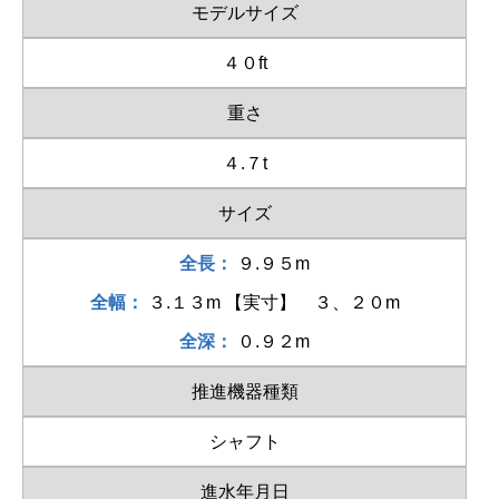
モデルサイズ
４０ft
重さ
４.７t
サイズ
全長：
９.９５m
全幅：
３.１３m 【実寸】 ３、２０m
全深：
０.９２m
推進機器種類
シャフト
進水年月日