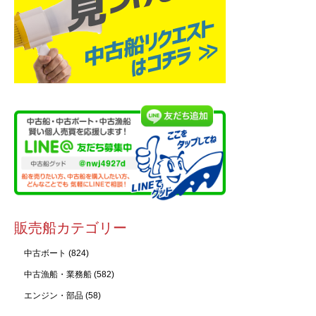
販売船カテゴリー
中古ボート
(824)
中古漁船・業務船
(582)
エンジン・部品
(58)