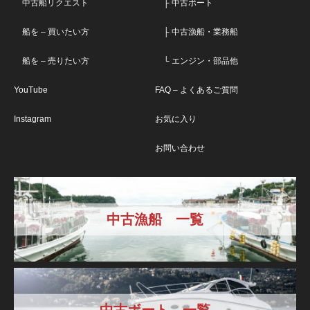
中古船リクエスト
├ 中古ボート
船を – 買いたい方
├ 中古漁船・業務船
船を – 売りたい方
└ エンジン・部品他
YouTube
FAQ – よくあるご質問
Instagram
お気に入り
お問い合わせ
中古漁船 一覧
中古ボート 一覧